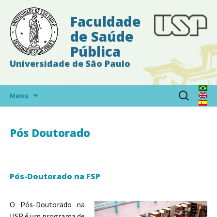
Faculdade
de Saúde
Pública
Universidade de São Paulo
Pular
Search
Menu
para
for:
o
conteúdo
Pós Doutorado
Pós-Doutorado na FSP
O Pós-Doutorado na
USP é um programa de