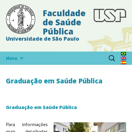
Faculdade
de Saúde
Pública
Universidade de São Paulo
Pular
Pesquisar
Menu
para
por:
o
conteúdo
Graduação em Saúde Pública
Graduação em Saúde Pública
Para informações
mais detalhadas