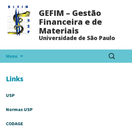
GEFIM – Gestão
Financeira e de
Materiais
Universidade de São Paulo
Pular
Pesquisar
Menu
para
por:
o
conteúdo
Links
USP
Normas USP
CODAGE