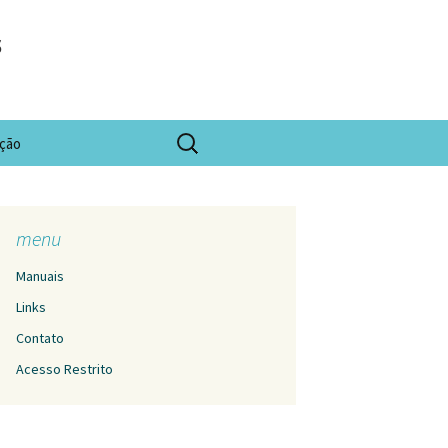
s
Pesquisar
ação
por:
menu
Manuais
Links
Contato
Acesso Restrito