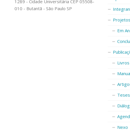
1289 - Cidade Universitária CEP 05508-
010 - Butantã - São Paulo SP
Integra
Projeto
Em An
Conclu
Publicaç
Livros
Manuai
Artigo
Teses
Diálog
Agenda
Nexo