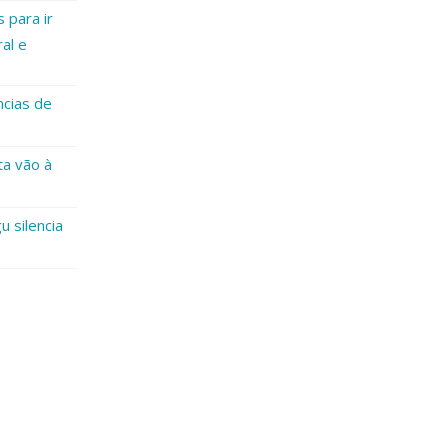
 para ir
al e
ncias de
ta vão à
u silencia