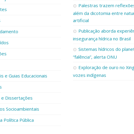
Palestras trazem reflexões
ntes
além da dicotomia entre natur
s
artificial
Publicação aborda experiê
damento
insegurança hídrica no Brasil
ídos
Sistemas hídricos do plane
ões
“falência”, alerta ONU
Exploração de ouro no Xing
vozes indígenas
s e Guias Educacionais
s
 e Dissertações
os Socioambientais
 Política Pública