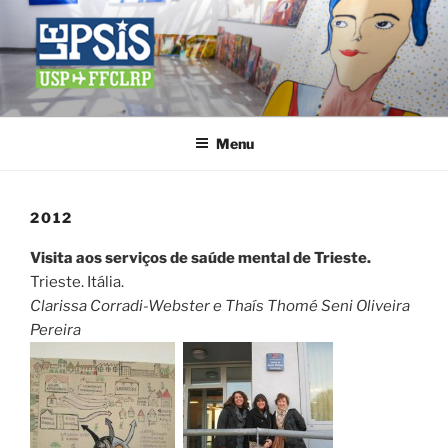
Pular
para
o
conteúdo
LEPSIS
Laboratório de Ensino e Pesquisa em Psicopatologia, Drogas e
Sociedade
Menu
2012
Visita aos serviços de saúde mental de Trieste.
Trieste. Itália.
Clarissa Corradi-Webster e Thaís Thomé Seni Oliveira
Pereira