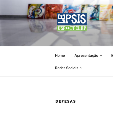
Pular
para
o
conteúdo
LEPSIS
Laboratório de Ensino e Pesqu
Home
Apresentação
Redes Sociais
DEFESAS