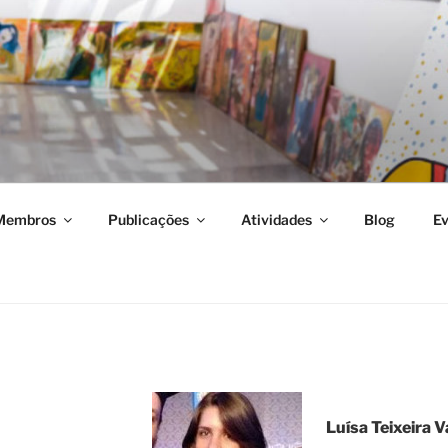
isa em Psicopatologia, Drogas e Sociedade
Membros
Publicações
Atividades
Blog
Ev
Luísa Teixeira Va