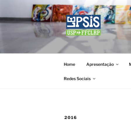
Pular
para
o
conteúdo
LEPSIS
Laboratório de Ensino e Pesqu
Home
Apresentação
Redes Sociais
2016