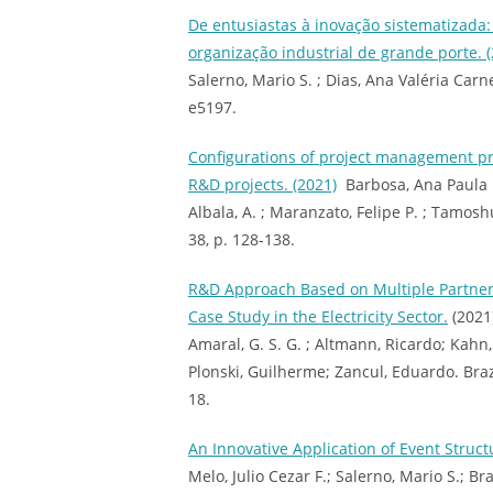
De entusiastas à inovação sistematizad
organização industrial de grande porte. 
Salerno, Mario S. ; Dias, Ana Valéria Carn
e5197.
Configurations of project management pr
R&D projects. (2021)
Barbosa, Ana Paula F. 
Albala, A. ; Maranzato, Felipe P. ; Tamos
38, p. 128-138.
R&D Approach Based on Multiple Partners
Case Study in the Electricity Sector.
(2021)
Amaral, G. S. G. ; Altmann, Ricardo; Kahn,
Plonski, Guilherme; Zancul, Eduardo. Bra
18.
An Innovative Application of Event Struct
Melo, Julio Cezar F.; Salerno, Mario S.; Bra