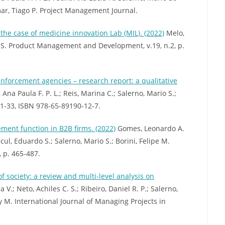
smar, Tiago P. Project Management Journal.
 the case of medicine innovation Lab (MIL). (2022)
Melo,
io S. Product Management and Development, v.19, n.2, p.
forcement agencies – research report: a qualitative
Ana Paula F. P. L.; Reis, Marina C.; Salerno, Mario S.;
. 1-33, ISBN 978-65-89190-12-7.
ent function in B2B firms. (2022)
Gomes, Leonardo A.
ncul, Eduardo S.; Salerno, Mario S.; Borini, Felipe M.
 p. 465-487.
of society: a review and multi-level analysis on
V.; Neto, Achiles C. S.; Ribeiro, Daniel R. P.; Salerno,
y M. International Journal of Managing Projects in