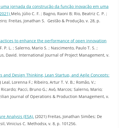
a: uma jornada da construção da função inovação em uma
(2021)
Melo, Júlio C. F. ; Bagno, Raoni B; Rio, Beatriz C. P. ;
eiro; Freitas, Jonathan S. Gestão & Produção, v. 28, p.
actices to enhance the performance of open innovation
P. L. ; Salerno, Mario S. ; Nascimento, Paulo T. S. ;
hus, David. International Journal of Project Management, v.
 and Design Thinking, Lean Startup, and Agile Concepts:
 Leal, Lorenna F.; Ribeiro, Artur T. V. B.; Romão, V.;
 Ricardo; Pacci, Bruno G.; Avó, Marcos; Salerno, Mario;
zilian Journal of Operations & Production Management, v.
ure Analysis (ESA).
(2021) Freitas, Jonathan Simões; De
sil, Vinicius C. Methodsx, v. 8, p. 101256.