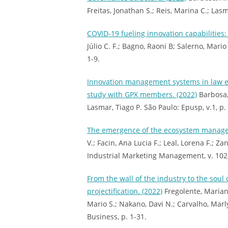
Freitas, Jonathan S.; Reis, Marina C.; La
COVID-19 fueling innovation capabilities:
Júlio C. F.; Bagno, Raoni B; Salerno, Mar
1-9.
Innovation management systems in law en
study with GPX members. (2022)
Barbosa, 
Lasmar, Tiago P. São Paulo: Epusp, v.1, p
The emergence of the ecosystem managem
V.; Facin, Ana Lucia F.; Leal, Lorena F.; Za
Industrial Marketing Management, v. 102,
From the wall of the industry to the soul 
projectification. (2022)
Fregolente, Mariana 
Mario S.; Nakano, Davi N.; Carvalho, Marl
Business, p. 1-31.