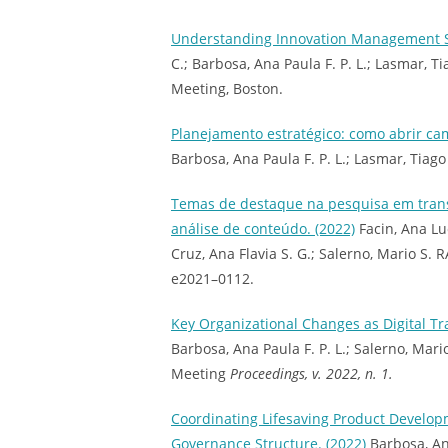
Understanding Innovation Management S
C.; Barbosa, Ana Paula F. P. L.; Lasmar,
Meeting, Boston.
Planejamento estratégico: como abrir cam
Barbosa, Ana Paula F. P. L.; Lasmar, Tia
Temas de destaque na pesquisa em transf
análise de conteúdo. (2022)
Facin, Ana Luc
Cruz, Ana Flavia S. G.; Salerno, Mario S. 
e2021–0112.
Key Organizational Changes as Digital T
Barbosa, Ana Paula F. P. L.; Salerno, M
Meeting
Proceedings, v. 2022, n. 1.
Coordinating Lifesaving Product Develop
Governance Structure. (2022)
Barbosa, Ana