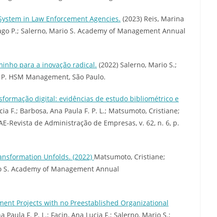
ystem in Law Enforcement Agencies.
(2023) Reis, Marina
 Tiago P.; Salerno, Mario S. Academy of Management Annual
inho para a inovação radical.
(2022) Salerno, Mario S.;
go P. HSM Management, São Paulo.
ormação digital: evidências de estudo bibliométrico e
ia F.; Barbosa, Ana Paula F. P. L.; Matsumoto, Cristiane;
RAE-Revista de Administração de Empresas, v. 62, n. 6, p.
ransformation Unfolds. (2022)
Matsumoto, Cristiane;
ario S. Academy of Management Annual
ment Projects with no Preestablished Organizational
 Paula F. P. L.; Facin, Ana Lucia F.; Salerno, Mario S.;