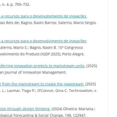
, n. 4, p. 709–732.
o a recursos para o desenvolvimento de inovações
xas Reis de; Bagno, Raoni Barros; Salerno, Mario Sergio.
o a recursos para o desenvolvimento de inovações
 Salerno, Mario S.; Bagno, Raoni B. 15º Congresso
volvimento do Produto (IGDP 2025), Porto Alegre.
ferring innovation projects to mainstream units.
(2025)
pean Journal of Innovation Management.
ng from the mainstream to create the newstream.
(2025)
. L.; Lasmar, Tiago P.; O’Connor, Gina C. Technovation, v.
ation through design thinking.
(2024) Oliveira, Mariana.;
logical Forecasting & Social Change, 198, 122947.