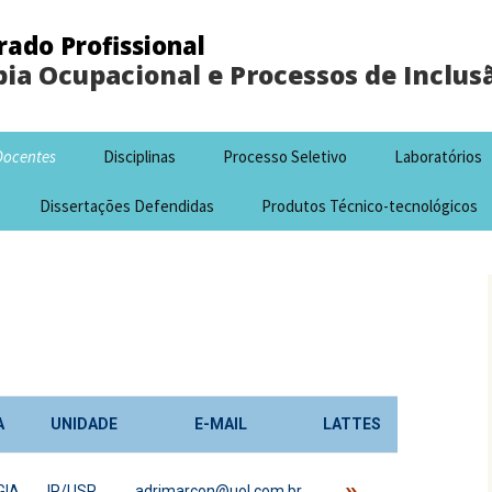
ado Profissional
ia Ocupacional e Processos de Inclusã
Docentes
Disciplinas
Processo Seletivo
Laboratórios
Dissertações Defendidas
Produtos Técnico-tecnológicos
A
UNIDADE
E-MAIL
LATTES
»
GIA
IP/USP
adrimarcon@uol.com.br