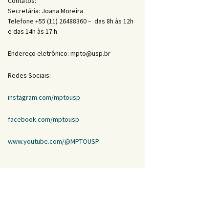
Contatos:
Secretária: Joana Moreira
Telefone +55 (11) 26488360 – das 8h às 12h
e das 14h às 17 h
Endereço eletrônico: mpto@usp.br
Redes Sociais:
instagram.com/mptousp
facebook.com/mptousp
www.youtube.com/@MPTOUSP