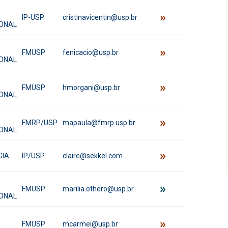
»
IP-USP
cristinavicentin@usp.br
ONAL
»
FMUSP
fenicacio@usp.br
ONAL
»
FMUSP
hmorgani@usp.br
ONAL
»
FMRP/USP
mapaula@fmrp.usp.br
ONAL
»
GIA
IP/USP
claire@sekkel.com
»
FMUSP
marilia.othero@usp.br
ONAL
»
FMUSP
mcarmei@usp.br