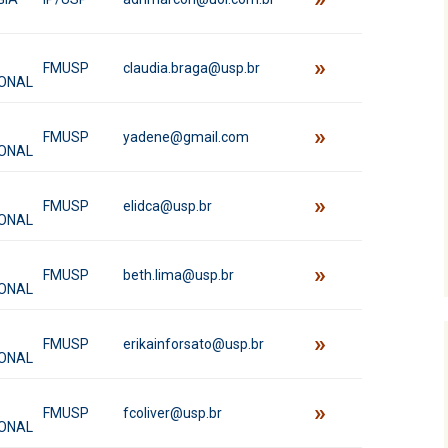
»
FMUSP
claudia.braga@usp.br
ONAL
»
FMUSP
yadene@gmail.com
ONAL
»
FMUSP
elidca@usp.br
ONAL
»
FMUSP
beth.lima@usp.br
ONAL
»
FMUSP
erikainforsato@usp.br
ONAL
»
FMUSP
fcoliver@usp.br
ONAL