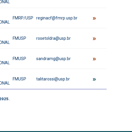
ONAL
»
FMRP/USP
reginacf@fmrp.usp.br
ONAL
»
FMUSP
rosetoldra@usp.br
ONAL
»
FMUSP
sandramg@usp.br
ONAL
»
FMUSP
talitarossi@usp.br
ONAL
2025.