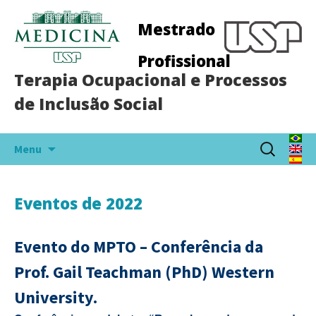
Mestrado
Profissional
Terapia Ocupacional e Processos
de Inclusão Social
Pular
Pesquisar
Menu
para
por:
o
conteúdo
Eventos de 2022
Evento do MPTO – Conferência da
Prof.
Gail
Teachman (PhD) Western
University.