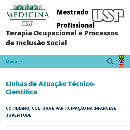
Mestrado
Profissional
Terapia Ocupacional e Processos
de Inclusão Social
Pular
Pesquisar
Menu
para
por:
o
conteúdo
Linhas de Atuação Técnico-
Científica
COTIDIANO, CULTURA E PARTICIPAÇÃO NA INFÂNCIA E
JUVENTUDE