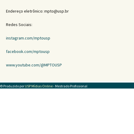
Endereço eletrônico: mpto@usp.br
Redes Sociais:
instagram.com/mptousp
facebook.com/mptousp
www.youtube.com/@MPTOUSP
© Produzido por
USP Mídias Online
- Mestrado Profissional