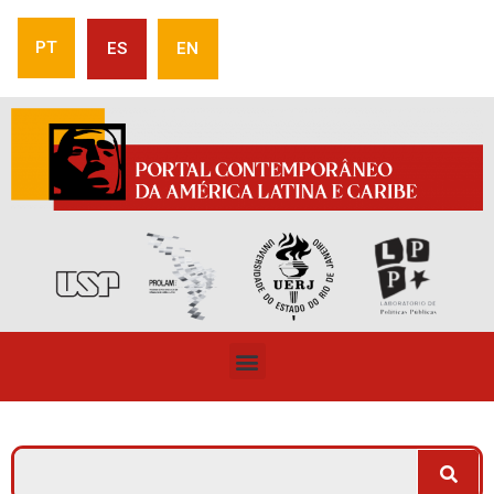
PT
ES
EN