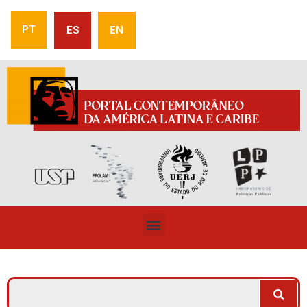
PT
ES
EN