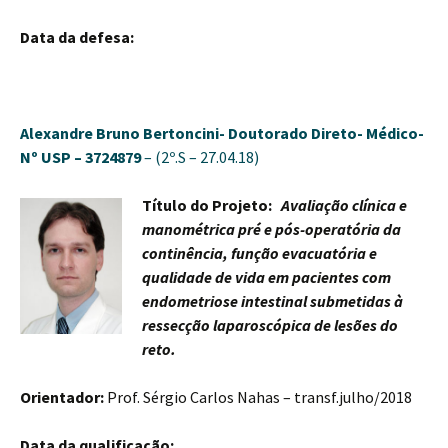
Data da defesa:
Alexandre Bruno Bertoncini-
Doutorado Direto- Médico-
Nº USP – 3724879
– (2º.S – 27.04.18)
Título do Projeto:
Avaliação clínica e
manométrica pré e pós-operatória da
continência, função evacuatória e
qualidade de vida em pacientes com
endometriose intestinal submetidas à
ressecção laparoscópica de lesões do
reto.
Orientador:
Prof. Sérgio Carlos Nahas – transf.julho/2018
Data da qualificação: