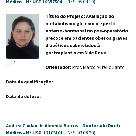
Médico –
Nº USP 10357504
– (1º S. 05.04.19)
Título do Projeto: Avaliação do
metabolismo glicêmico e perfil
enterro-hormonal no pós-operatório
precoce em pacientes obesos graves
diabéticos submetidos à
gastroplastia em Y de Roux
????
Orientador:
Prof. Marco Aurélio Santo
Data da qualificação:
Data da defesa:
Andrea Zaidan de Almeida Barros –
Doutorado Direto –
Médico –
Nº USP 12103101
– (2º S. 03.08.20)