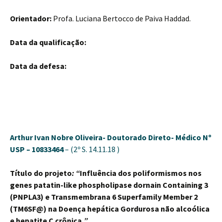
Orientador:
Profa. Luciana Bertocco de Paiva Haddad.
Data da qualificação:
Data da defesa:
Arthur Ivan Nobre Oliveira-
Doutorado Direto- Médico
Nº
USP – 10833464
– (2º S. 14.11.18 )
Título do projeto
: “
Influência dos poliformismos nos
genes patatin-like phospholipase dornain Containing 3
(PNPLA3) e Transmembrana 6 Superfamily Member 2
(TM6SF@) na Doença hepática Gordurosa não alcoólica
e hepatite C crônica.
”