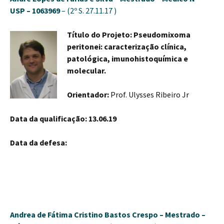
USP – 1063969
– (2º S. 27.11.17 )
Título do Projeto: Pseudomixoma
peritonei: caracterização clínica,
patológica, imunohistoquímica e
molecular.
Orientador:
Prof. Ulysses Ribeiro Jr
Data da qualificação: 13.06.19
Data da defesa:
Andrea de Fátima Cristino Bastos Crespo –
Mestrado –