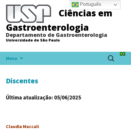
Português
Ciências em
Gastroenterologia
Departamento de Gastroenterologia
Universidade de São Paulo
Pular
Pesquisar
Menu
para
por:
o
conteúdo
Discentes
Última atualização: 05/06/2025
Claudia Maccali