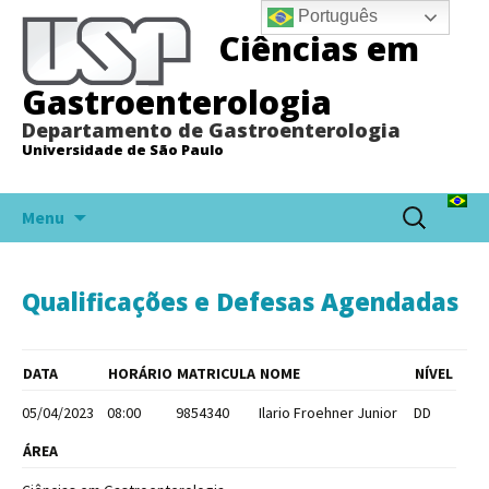
Português
Ciências em
Gastroenterologia
Departamento de Gastroenterologia
Universidade de São Paulo
Pular
Pesquisar
Menu
para
por:
o
conteúdo
Qualificações e Defesas Agendadas
DATA
HORÁRIO
MATRICULA
NOME
NÍVEL
05/04/2023
08:00
9854340
Ilario Froehner Junior
DD
ÁREA