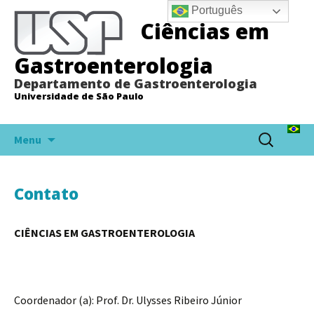
Português
Ciências em
Gastroenterologia
Departamento de Gastroenterologia
Universidade de São Paulo
Pular
Pesquisar
Menu
para
por:
o
conteúdo
Contato
CIÊNCIAS EM GASTROENTEROLOGIA
Coordenador (a): Prof. Dr. Ulysses Ribeiro Júnior