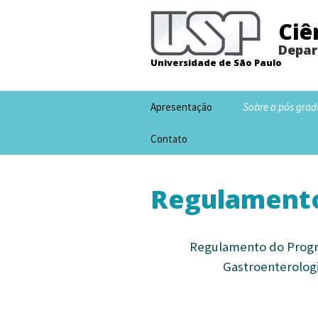
Ciê
Depar
Universidade de São Paulo
Pular
Apresentação
Sobre a pós gra
para
o
Contato
conteúdo
Regulament
Regulamento do Progr
Gastroenterologi