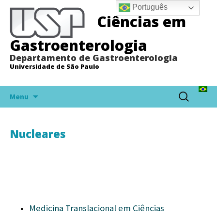
Português
Ciências em
Gastroenterologia
Departamento de Gastroenterologia
Universidade de São Paulo
Pular
Pesquisar
Menu
para
por:
o
conteúdo
Nucleares
Medicina Translacional em Ciências