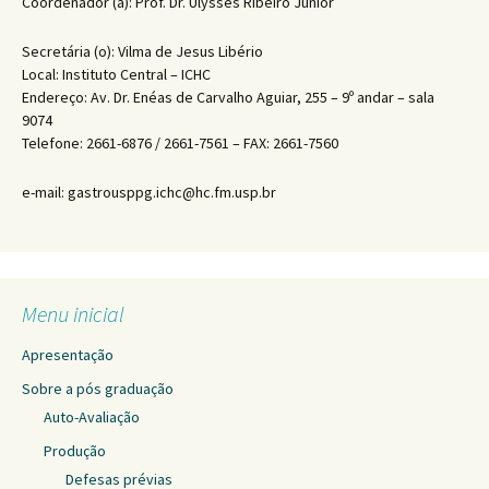
Coordenador (a): Prof. Dr. Ulysses Ribeiro Júnior
Secretária (o): Vilma de Jesus Libério
Local: Instituto Central – ICHC
Endereço: Av. Dr. Enéas de Carvalho Aguiar, 255 – 9º andar – sala
9074
Telefone: 2661-6876 / 2661-7561 – FAX: 2661-7560
e-mail: gastrousppg.ichc@hc.fm.usp.br
Menu inicial
Apresentação
Sobre a pós graduação
Auto-Avaliação
Produção
Defesas prévias