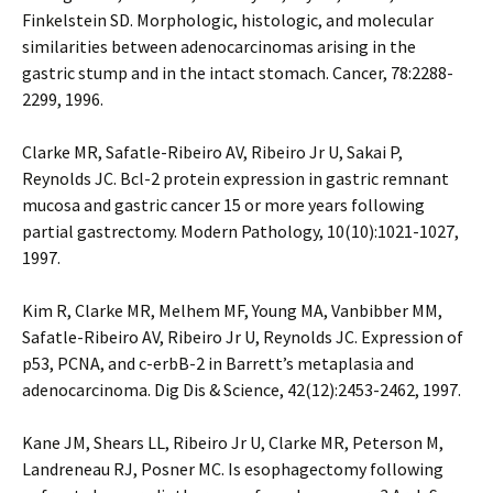
Finkelstein SD. Morphologic, histologic, and molecular
similarities between adenocarcinomas arising in the
gastric stump and in the intact stomach. Cancer, 78:2288-
2299, 1996.
Clarke MR, Safatle-Ribeiro AV, Ribeiro Jr U, Sakai P,
Reynolds JC. Bcl-2 protein expression in gastric remnant
mucosa and gastric cancer 15 or more years following
partial gastrectomy. Modern Pathology, 10(10):1021-1027,
1997.
Kim R, Clarke MR, Melhem MF, Young MA, Vanbibber MM,
Safatle-Ribeiro AV, Ribeiro Jr U, Reynolds JC. Expression of
p53, PCNA, and c-erbB-2 in Barrett’s metaplasia and
adenocarcinoma. Dig Dis & Science, 42(12):2453-2462, 1997.
Kane JM, Shears LL, Ribeiro Jr U, Clarke MR, Peterson M,
Landreneau RJ, Posner MC. Is esophagectomy following