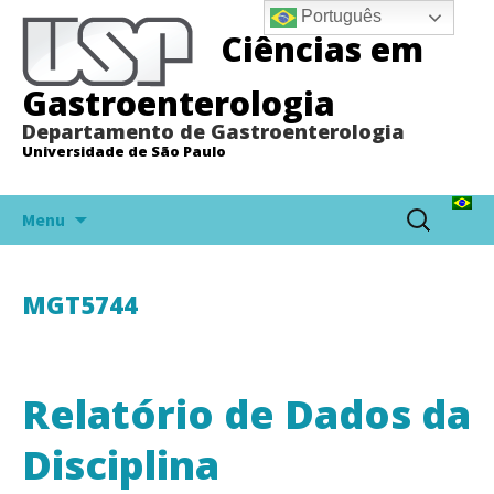
Português
Ciências em
Gastroenterologia
Departamento de Gastroenterologia
Universidade de São Paulo
Pular
Pesquisar
Menu
para
por:
o
conteúdo
MGT5744
Relatório de Dados da
Disciplina