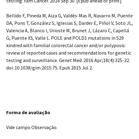
testing. Fam Cancer. 2016 Sep 30. [Epub ahead of print]
Bellido F, Pineda M, Aiza G, Valdés-Mas R, Navarro M, Puente
DA, Pons T, González S, Iglesias S, Darder E, Piñol V, Soto JL,
Valencia A, Blanco I, Urioste M, Brunet J, Lázaro C, Capellá
G, Puente XS, Valle L. POLE and POLD1 mutations in 529
kindred with familial colorectal cancer and/or polyposis:
review of reported cases and recommendations for genetic
testing and surveillance. Genet Med. 2016 Apr;18(4):325-32.
doi: 10.1038/gim.2015.75. Epub 2015 Jul 2.
Forma de avaliação
Vide campo Observação.