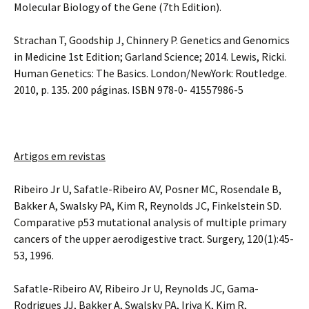
Molecular Biology of the Gene (7th Edition).
Strachan T, Goodship J, Chinnery P. Genetics and Genomics
in Medicine 1st Edition; Garland Science; 2014. Lewis, Ricki.
Human Genetics: The Basics. London/NewYork: Routledge.
2010, p. 135. 200 páginas. ISBN 978-0- 41557986-5
Artigos em revistas
Ribeiro Jr U, Safatle-Ribeiro AV, Posner MC, Rosendale B,
Bakker A, Swalsky PA, Kim R, Reynolds JC, Finkelstein SD.
Comparative p53 mutational analysis of multiple primary
cancers of the upper aerodigestive tract. Surgery, 120(1):45-
53, 1996.
Safatle-Ribeiro AV, Ribeiro Jr U, Reynolds JC, Gama-
Rodrigues JJ, Bakker A, Swalsky PA, Iriya K, Kim R,