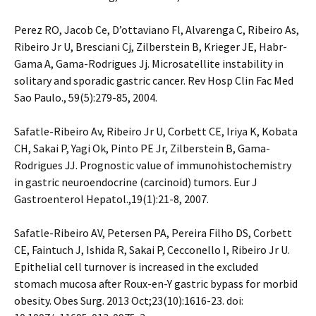
Perez RO, Jacob Ce, D’ottaviano Fl, Alvarenga C, Ribeiro As,
Ribeiro Jr U, Bresciani Cj, Zilberstein B, Krieger JE, Habr-
Gama A, Gama-Rodrigues Jj. Microsatellite instability in
solitary and sporadic gastric cancer. Rev Hosp Clin Fac Med
Sao Paulo., 59(5):279-85, 2004.
Safatle-Ribeiro Av, Ribeiro Jr U, Corbett CE, Iriya K, Kobata
CH, Sakai P, Yagi Ok, Pinto PE Jr, Zilberstein B, Gama-
Rodrigues JJ. Prognostic value of immunohistochemistry
in gastric neuroendocrine (carcinoid) tumors. Eur J
Gastroenterol Hepatol.,19(1):21-8, 2007.
Safatle-Ribeiro AV, Petersen PA, Pereira Filho DS, Corbett
CE, Faintuch J, Ishida R, Sakai P, Cecconello I, Ribeiro Jr U.
Epithelial cell turnover is increased in the excluded
stomach mucosa after Roux-en-Y gastric bypass for morbid
obesity. Obes Surg. 2013 Oct;23(10):1616-23. doi: