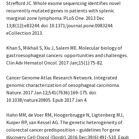
Strefford JC. Whole exome sequencing identifies novel
recurrently mutated genes in patients with splenic
marginal zone lymphoma. PLoS One. 2013 Dec
13;8(12):e83244. doi: 10.1371/journal.pone.0083244.
eCollection 2013.
Khan S, Mikhail S, Xiu J, Salem ME. Molecular biology of
gastroesophageal cancers: opportunities and challenges.
Clin Adv Hematol Oncol. 2017 Jan;15(1):75-82.
Cancer Genome Atlas Research Network. Integrated
genomic characterization of oesophageal carcinoma.
Nature. 2017 Jan 12;541(7636):169-175. doi:
10.1038/nature20805. Epub 2017 Jan 4.
Hahn MM, de Voer RM, Hoogerbrugge N, Ligtenberg MJ,
Kuiper RP, van Kessel AG. The genetic heterogeneity of
colorectal cancer predisposition – guidelines for gene
discovery. Cell Oncol (Dordr). 2016 Dec;39(6):491-510. Epub