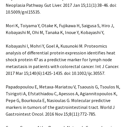
Neoplasia Pathway. Gut Liver. 2017 Jan 15;11(1):38-46. doi:
10.5009/gnl15535.
Mori K, Toiyama Y, Otake K, Fujikawa H, Saigusa S, Hiro J,
Kobayashi M, Ohi M, Tanaka K, Inoue Y, Kobayashi Y,
Kobayashi I, Mohri Y, Goel A, Kusunoki M. Proteomics
analysis of differential protein expression identifies heat
shock protein 47 as a predictive marker for lymph node
metastasis in patients with colorectal cancer. Int J Cancer.
2017 Mar 15;140(6):1425-1435. doi: 10.1002/ijc.30557.
Papadopoulou E, Metaxa-Mariatou V, Tsaousis G, Tsoulos N,
Tsirigoti A, Efstathiadou C, Apessos A, Agiannitopoulos K,
Pepe G, Bourkoula E, Nasioulas G. Molecular predictive
markers in tumors of the gastrointestinal tract. World J
Gastrointest Oncol. 2016 Nov 15;8(11):772-785.