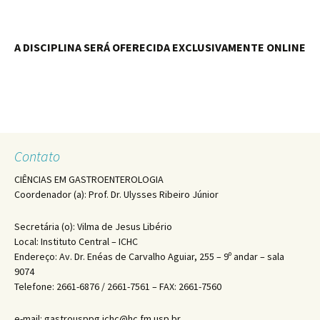
A DISCIPLINA SERÁ OFERECIDA EXCLUSIVAMENTE ONLINE
Contato
CIÊNCIAS EM GASTROENTEROLOGIA
Coordenador (a): Prof. Dr. Ulysses Ribeiro Júnior
Secretária (o): Vilma de Jesus Libério
Local: Instituto Central – ICHC
Endereço: Av. Dr. Enéas de Carvalho Aguiar, 255 – 9º andar – sala
9074
Telefone: 2661-6876 / 2661-7561 – FAX: 2661-7560
e-mail: gastrousppg.ichc@hc.fm.usp.br