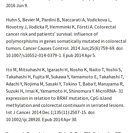
2016 Jun 9.
Huhn S, Bevier M, Pardini B, Naccarati A, Vodickova L,
Novotny J, Vodicka P, Hemminki K, Försti A. Colorectal
cancer risk and patients’ survival: influence of
polymorphisms in genes somatically mutated in colorectal
tumors. Cancer Causes Control. 2014 Jun;25(6):759-69. doi:
10.1007/s10552-014-0379-1. Epub 2014 Apr 5.
Ito M, Mitsuhashi K, Igarashi H, Nosho K, Naito T, Yoshii S,
Takahashi H, Fujita M, Sukawa Y, Yamamoto E, Takahashi T,
Adachi Y, Nojima M, Sasaki Y, Tokino T, Baba Y, Maruyama R,
Suzuki H, Imai K, Yamamoto H, Shinomura Y. MicroRNA- 31
expression in relation to BRAF mutation, CpG island
methylation and colorectal continuum in serrated lesions.
Int J Cancer. 2014 Dec 1;135(11):2507-15. doi:
10.1002/ijc.28920. Epub 2014 Apr 30.