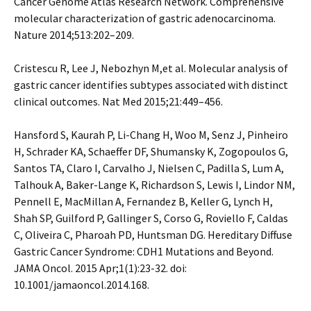
Cancer Genome Atlas Research Network. Comprehensive
molecular characterization of gastric adenocarcinoma.
Nature 2014;513:202–209.
Cristescu R, Lee J, Nebozhyn M,et al. Molecular analysis of
gastric cancer identifies subtypes associated with distinct
clinical outcomes. Nat Med 2015;21:449–456.
Hansford S, Kaurah P, Li-Chang H, Woo M, Senz J, Pinheiro
H, Schrader KA, Schaeffer DF, Shumansky K, Zogopoulos G,
Santos TA, Claro I, Carvalho J, Nielsen C, Padilla S, Lum A,
Talhouk A, Baker-Lange K, Richardson S, Lewis I, Lindor NM,
Pennell E, MacMillan A, Fernandez B, Keller G, Lynch H,
Shah SP, Guilford P, Gallinger S, Corso G, Roviello F, Caldas
C, Oliveira C, Pharoah PD, Huntsman DG. Hereditary Diffuse
Gastric Cancer Syndrome: CDH1 Mutations and Beyond.
JAMA Oncol. 2015 Apr;1(1):23-32. doi:
10.1001/jamaoncol.2014.168.