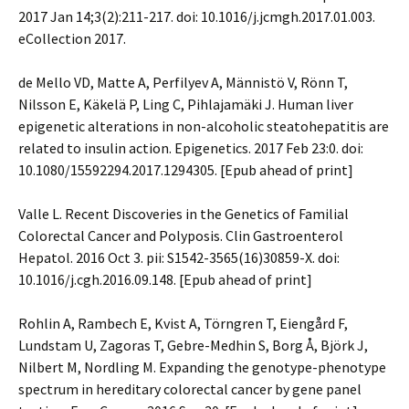
2017 Jan 14;3(2):211-217. doi: 10.1016/j.jcmgh.2017.01.003.
eCollection 2017.
de Mello VD, Matte A, Perfilyev A, Männistö V, Rönn T,
Nilsson E, Käkelä P, Ling C, Pihlajamäki J. Human liver
epigenetic alterations in non-alcoholic steatohepatitis are
related to insulin action. Epigenetics. 2017 Feb 23:0. doi:
10.1080/15592294.2017.1294305. [Epub ahead of print]
Valle L. Recent Discoveries in the Genetics of Familial
Colorectal Cancer and Polyposis. Clin Gastroenterol
Hepatol. 2016 Oct 3. pii: S1542-3565(16)30859-X. doi:
10.1016/j.cgh.2016.09.148. [Epub ahead of print]
Rohlin A, Rambech E, Kvist A, Törngren T, Eiengård F,
Lundstam U, Zagoras T, Gebre-Medhin S, Borg Å, Björk J,
Nilbert M, Nordling M. Expanding the genotype-phenotype
spectrum in hereditary colorectal cancer by gene panel