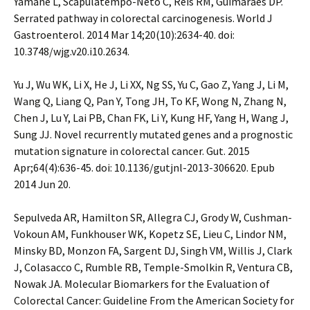
Yamane L, Scapulatempo-Neto C, Reis RM, Guimarães DP.
Serrated pathway in colorectal carcinogenesis. World J
Gastroenterol. 2014 Mar 14;20(10):2634-40. doi:
10.3748/wjg.v20.i10.2634.
Yu J, Wu WK, Li X, He J, Li XX, Ng SS, Yu C, Gao Z, Yang J, Li M,
Wang Q, Liang Q, Pan Y, Tong JH, To KF, Wong N, Zhang N,
Chen J, Lu Y, Lai PB, Chan FK, Li Y, Kung HF, Yang H, Wang J,
Sung JJ. Novel recurrently mutated genes and a prognostic
mutation signature in colorectal cancer. Gut. 2015
Apr;64(4):636-45. doi: 10.1136/gutjnl-2013-306620. Epub
2014 Jun 20.
Sepulveda AR, Hamilton SR, Allegra CJ, Grody W, Cushman-
Vokoun AM, Funkhouser WK, Kopetz SE, Lieu C, Lindor NM,
Minsky BD, Monzon FA, Sargent DJ, Singh VM, Willis J, Clark
J, Colasacco C, Rumble RB, Temple-Smolkin R, Ventura CB,
Nowak JA. Molecular Biomarkers for the Evaluation of
Colorectal Cancer: Guideline From the American Society for