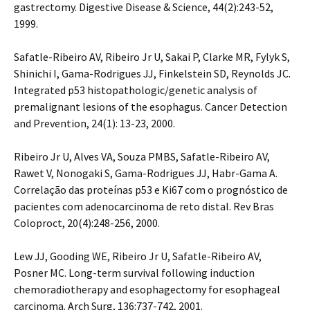
gastrectomy. Digestive Disease & Science, 44(2):243-52,
1999.
Safatle-Ribeiro AV, Ribeiro Jr U, Sakai P, Clarke MR, Fylyk S,
Shinichi I, Gama-Rodrigues JJ, Finkelstein SD, Reynolds JC.
Integrated p53 histopathologic/genetic analysis of
premalignant lesions of the esophagus. Cancer Detection
and Prevention, 24(1): 13-23, 2000.
Ribeiro Jr U, Alves VA, Souza PMBS, Safatle-Ribeiro AV,
Rawet V, Nonogaki S, Gama-Rodrigues JJ, Habr-Gama A.
Correlação das proteínas p53 e Ki67 com o prognóstico de
pacientes com adenocarcinoma de reto distal. Rev Bras
Coloproct, 20(4):248-256, 2000.
Lew JJ, Gooding WE, Ribeiro Jr U, Safatle-Ribeiro AV,
Posner MC. Long-term survival following induction
chemoradiotherapy and esophagectomy for esophageal
carcinoma. Arch Surg, 136:737-742, 2001.