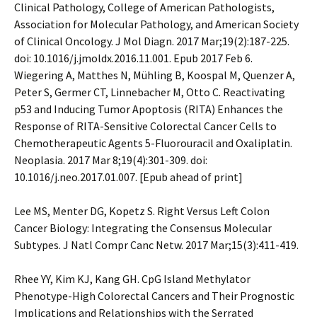
Clinical Pathology, College of American Pathologists,
Association for Molecular Pathology, and American Society
of Clinical Oncology. J Mol Diagn. 2017 Mar;19(2):187-225.
doi: 10.1016/j.jmoldx.2016.11.001. Epub 2017 Feb 6.
Wiegering A, Matthes N, Mühling B, Koospal M, Quenzer A,
Peter S, Germer CT, Linnebacher M, Otto C. Reactivating
p53 and Inducing Tumor Apoptosis (RITA) Enhances the
Response of RITA-Sensitive Colorectal Cancer Cells to
Chemotherapeutic Agents 5-Fluorouracil and Oxaliplatin.
Neoplasia. 2017 Mar 8;19(4):301-309. doi:
10.1016/j.neo.2017.01.007. [Epub ahead of print]
Lee MS, Menter DG, Kopetz S. Right Versus Left Colon
Cancer Biology: Integrating the Consensus Molecular
Subtypes. J Natl Compr Canc Netw. 2017 Mar;15(3):411-419.
Rhee YY, Kim KJ, Kang GH. CpG Island Methylator
Phenotype-High Colorectal Cancers and Their Prognostic
Implications and Relationships with the Serrated