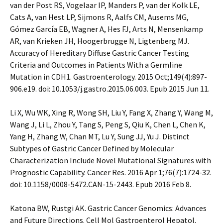
van der Post RS, Vogelaar IP, Manders P, van der Kolk LE,
Cats A, van Hest LP, Sijmons R, Aalfs CM, Ausems MG,
Gómez García EB, Wagner A, Hes FJ, Arts N, Mensenkamp
AR, van Krieken JH, Hoogerbrugge N, Ligtenberg MJ.
Accuracy of Hereditary Diffuse Gastric Cancer Testing
Criteria and Outcomes in Patients With a Germline
Mutation in CDH1. Gastroenterology. 2015 Oct;149(4):897-
906.e19. doi: 10.1053/j.gastro.2015.06.003. Epub 2015 Jun 11.
Li X, Wu WK, Xing R, Wong SH, Liu Y, Fang X, Zhang Y, Wang M,
Wang J, Li L, Zhou Y, Tang S, Peng S, Qiu K, Chen L, Chen K,
Yang H, Zhang W, Chan MT, Lu Y, Sung JJ, Yu J. Distinct
Subtypes of Gastric Cancer Defined by Molecular
Characterization Include Novel Mutational Signatures with
Prognostic Capability. Cancer Res. 2016 Apr 1;76(7):1724-32.
doi: 10.1158/0008-5472.CAN-15-2443. Epub 2016 Feb 8.
Katona BW, Rustgi AK. Gastric Cancer Genomics: Advances
and Future Directions. Cell Mol Gastroenterol Hepatol.