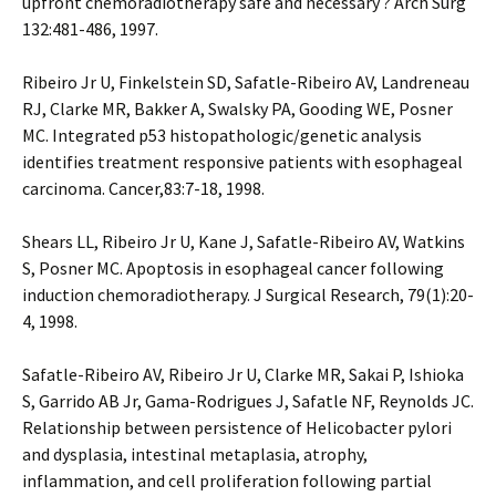
upfront chemoradiotherapy safe and necessary ? Arch Surg
132:481-486, 1997.
Ribeiro Jr U, Finkelstein SD, Safatle-Ribeiro AV, Landreneau
RJ, Clarke MR, Bakker A, Swalsky PA, Gooding WE, Posner
MC. Integrated p53 histopathologic/genetic analysis
identifies treatment responsive patients with esophageal
carcinoma. Cancer,83:7-18, 1998.
Shears LL, Ribeiro Jr U, Kane J, Safatle-Ribeiro AV, Watkins
S, Posner MC. Apoptosis in esophageal cancer following
induction chemoradiotherapy. J Surgical Research, 79(1):20-
4, 1998.
Safatle-Ribeiro AV, Ribeiro Jr U, Clarke MR, Sakai P, Ishioka
S, Garrido AB Jr, Gama-Rodrigues J, Safatle NF, Reynolds JC.
Relationship between persistence of Helicobacter pylori
and dysplasia, intestinal metaplasia, atrophy,
inflammation, and cell proliferation following partial