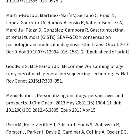
10.1007/s11695-013-0975-2.
Martin-Broto J, Martinez-Marín V, Serrano C, Hindi N,
López-Guerrero JA, Ramos-Asensio R, Vallejo-Benítez A,
Marcilla- Plaza D, González-Cámpora R. Gastrointestinal
stromal tumors (GISTs): SEAP-SEOM consensus on
pathologic and molecular diagnosis. Clin Transl Oncol. 2016
Dec 9. doi: 10.1007/s12094-016-1581-2. [Epub ahead of print]
Goodwin S, McPherson JD, McCombie WR. Coming of age:
ten years of next-generation sequencing technologies. Nat
Rev Genet 2016;17:333–351.
Mendelsohn J. Personalizing oncology: perspectives and
prospects. J Clin Oncol. 2013 May 20;31(15):1904-11. doi:
10.1200/JCO.2012.45.3605. Epub 2013 Apr 15.
Parry M, Rose-Zerilli MJ, Gibson J, Ennis S, Walewska R,
Forster J, Parker H Davis Z, Gardiner A, Collins A, Oscier DG,