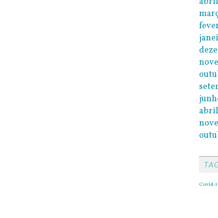
abri
març
feve
jane
dez
nov
outu
sete
junh
abri
nov
outu
TA
Covid-1