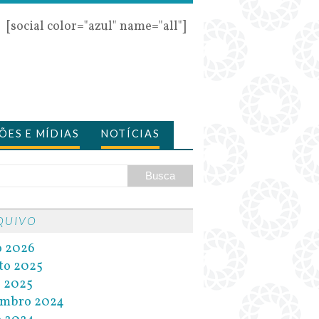
[social color="azul" name="all"]
ÕES E MÍDIAS
NOTÍCIAS
QUIVO
o 2026
to 2025
l 2025
embro 2024