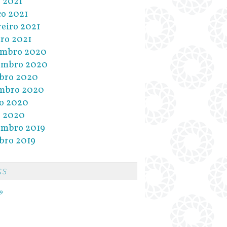
l 2021
o 2021
reiro 2021
iro 2021
embro 2020
embro 2020
bro 2020
mbro 2020
o 2020
l 2020
embro 2019
bro 2019
GS
9