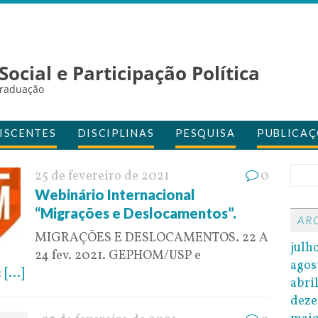
ocial e Participação Política
Graduação
ISCENTES
DISCIPLINAS
PESQUISA
PUBLICAÇ
25 de fevereiro de 2021
0
Webinário Internacional
“Migrações e Deslocamentos”.
AR
MIGRAÇÕES E DESLOCAMENTOS. 22 A
julh
24 fev. 2021. GEPHOM/USP e
agos
:
[...]
abri
dez