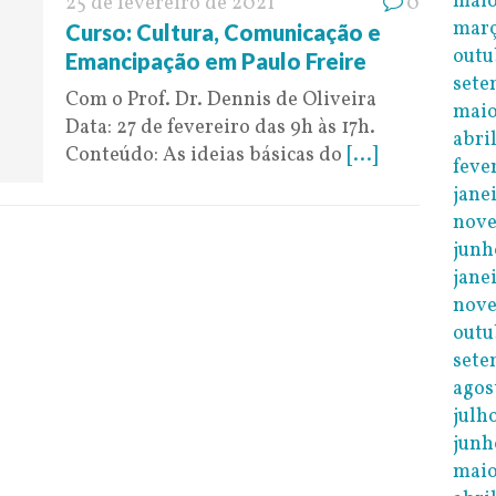
maio
25 de fevereiro de 2021
0
març
Curso: Cultura, Comunicação e
outu
Emancipação em Paulo Freire
sete
Com o Prof. Dr. Dennis de Oliveira
maio
Data: 27 de fevereiro das 9h às 17h.
abri
Conteúdo: As ideias básicas do
[...]
feve
jane
nov
junh
jane
nov
outu
sete
agos
julh
junh
maio