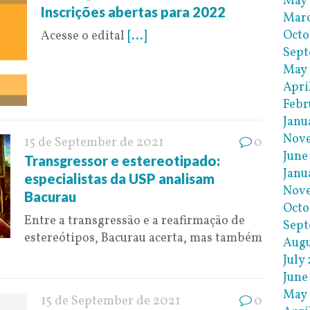
May
Inscrições abertas para 2022
Mar
Octo
Acesse o edital
[...]
Sept
May
Apri
Febr
Janu
Nov
15 de September de 2021
0
June
Transgressor e estereotipado:
Janu
especialistas da USP analisam
Nov
Bacurau
Octo
Entre a transgressão e a reafirmação de
Sept
estereótipos, Bacurau acerta, mas também
Augu
July
June
May 
15 de September de 2021
0