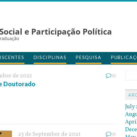
ocial e Participação Política
Graduação
ISCENTES
DISCIPLINAS
PESQUISA
PUBLICAÇ
mber de 2021
0
e Doutorado
AR
July
Augu
Apri
Dec
25 de September de 2021
0