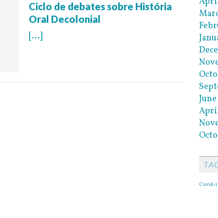
Apri
Ciclo de debates sobre História
Marc
Oral Decolonial
Febr
[...]
Janu
Dec
Nov
Octo
Sep
June
Apri
Nov
Octo
TA
Covid-1