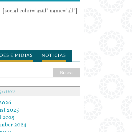
[social color="azul" name="all"]
ÕES E MÍDIAS
NOTÍCIAS
QUIVO
 2026
st 2025
l 2025
ember 2024