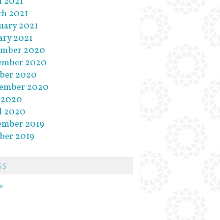
l 2021
h 2021
uary 2021
ary 2021
ember 2020
ember 2020
ber 2020
tember 2020
 2020
l 2020
ember 2019
ber 2019
GS
9