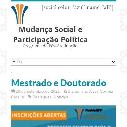
[social color="azul" name="all"]
Mudança Social e
Participação Política
Programa de Pós-Graduação
\
Mestrado e Doutorado
29 de setembro de 2021
Diamantino Alves Correia
Pereira
Destaques
,
Notícias