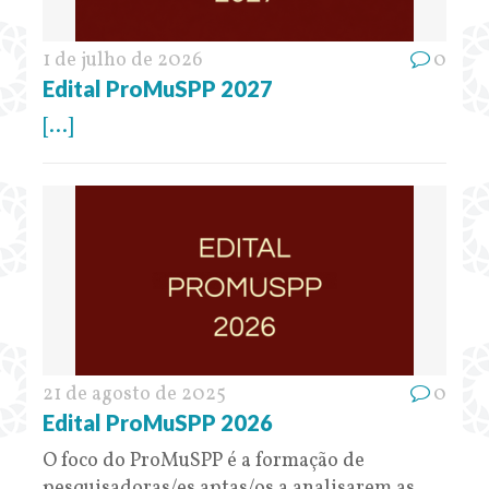
1 de julho de 2026
0
Edital ProMuSPP 2027
[...]
21 de agosto de 2025
0
Edital ProMuSPP 2026
O foco do ProMuSPP é a formação de
pesquisadoras/es aptas/os a analisarem as