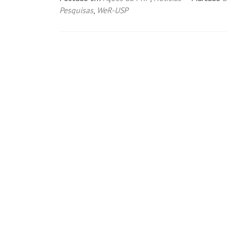
Pesquisas
,
WeR-USP
Navegação
por
posts