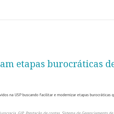
tam etapas burocráticas d
dos na USP buscando facilitar e modernizar etapas burocráticas 
urocracia
,
GIP
,
Prestação de contas
,
Sistema de Gerenciamento de