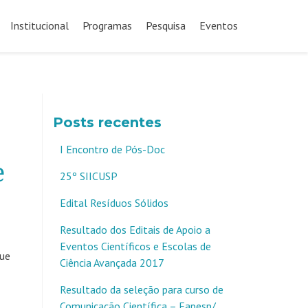
Pular
para
Institucional
Programas
Pesquisa
Eventos
o
conteúdo
Posts recentes
I Encontro de Pós-Doc
e
25º SIICUSP
Edital Resíduos Sólidos
Resultado dos Editais de Apoio a
Eventos Científicos e Escolas de
que
Ciência Avançada 2017
Resultado da seleção para curso de
Comunicação Científica – Fapesp/