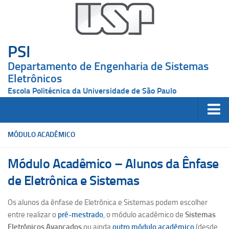
PSI
Departamento de Engenharia de Sistemas
Eletrônicos
Escola Politécnica da Universidade de São Paulo
O Departamento
MÓDULO ACADÊMICO
Apresentação
Módulo Acadêmico – Alunos da Ênfase
Docentes
de Eletrônica e Sistemas
Pesquisadores
Contato
Os alunos da ênfase de Eletrônica e Sistemas podem escolher
entre realizar o
pré-mestrado
, o módulo acadêmico de
Sistemas
Graduação
Eletrônicos Avançados
ou ainda
outro módulo acadêmico
(desde