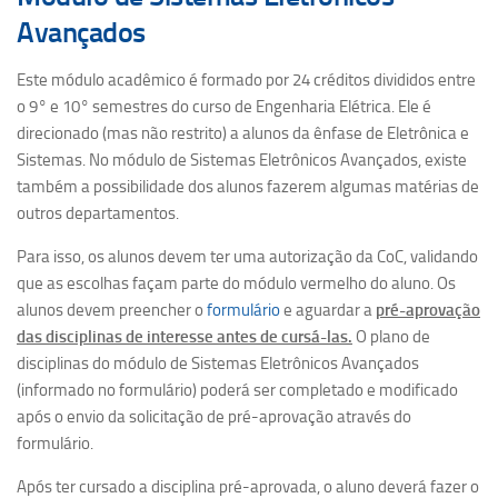
Avançados
Pesquisa
Apresentação
Este módulo acadêmico é formado por 24 créditos divididos entre
o 9° e 10° semestres do curso de Engenharia Elétrica. Ele é
LME
direcionado (mas não restrito) a alunos da ênfase de Eletrônica e
LPS
Sistemas. No módulo de Sistemas Eletrônicos Avançados, existe
também a possibilidade dos alunos fazerem algumas matérias de
LSI
outros departamentos.
Cultura e Extensão
Para isso, os alunos devem ter uma autorização da CoC, validando
Eventos
que as escolhas façam parte do módulo vermelho do aluno. Os
alunos devem preencher o
formulário
e aguardar a
pré-aprovação
das disciplinas de interesse antes de cursá-las.
O plano de
disciplinas do módulo de Sistemas Eletrônicos Avançados
(informado no formulário) poderá ser completado e modificado
após o envio da solicitação de pré-aprovação através do
formulário.
Após ter cursado a disciplina pré-aprovada, o aluno deverá fazer o