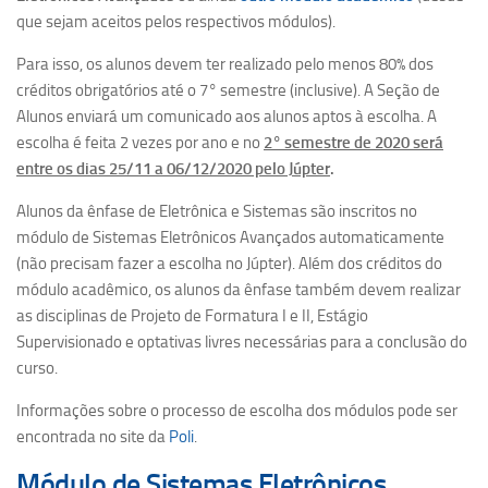
Apresentação
que sejam aceitos pelos respectivos módulos).
Disciplinas
Para isso, os alunos devem ter realizado pelo menos 80% dos
Estágio Supervisionado
créditos obrigatórios até o 7° semestre (inclusive). A Seção de
Alunos enviará um comunicado aos alunos aptos à escolha. A
Iniciação científica
escolha é feita 2 vezes por ano e no
2° semestre de 2020 será
Intercâmbio internacional
entre os dias 25/11 a 06/12/2020 pelo Júpter
.
Módulo Acadêmico
Alunos da ênfase de Eletrônica e Sistemas são inscritos no
Pré-Mestrado
módulo de Sistemas Eletrônicos Avançados automaticamente
(não precisam fazer a escolha no Júpter). Além dos créditos do
Vagas de Estágio
módulo acadêmico, os alunos da ênfase também devem realizar
Contato
as disciplinas de Projeto de Formatura I e II, Estágio
Supervisionado e optativas livres necessárias para a conclusão do
Pós Graduação
curso.
Apresentação
Informações sobre o processo de escolha dos módulos pode ser
Admissão
encontrada no site da
Poli
.
Disciplinas
Módulo de Sistemas Eletrônicos
Contato