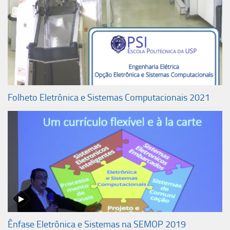
Pesquisa
Apresentação
LME
LPS
LSI
Folheto Eletrônica e Sistemas Computacionais 2021
Cultura e Extensão
Eventos
Ênfase Eletrônica e Sistemas na SEMOP 2019