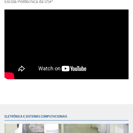
Escola Politécnica da USP
Apresentação
Disciplinas
Estágio Supervisionado
Iniciação científica
Intercâmbio internacional
Módulo Acadêmico
Pré-Mestrado
Vagas de Estágio
Contato
Pós Graduação
Apresentação
Admissão
ELETRÔNICA E SISTEMAS COMPUTACIONAIS
Disciplinas
Contato