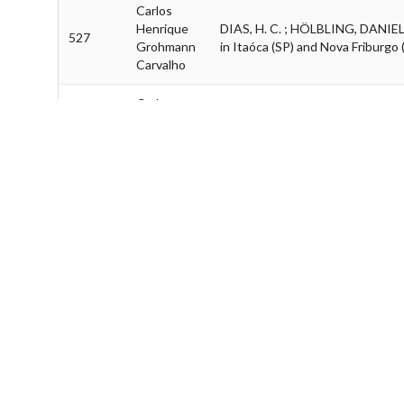
Carlos
Henrique
DIAS, H. C. ; HÖLBLING, DANIEL 
527
Grohmann
in Itaóca (SP) and Nova Friburgo
Carvalho
Carlos
Henrique
DIAS, V. C. ; DIAS, H. C. ; GROH
526
Grohmann
Mar, Brazil (São Paulo State No
Carvalho
Ciro
MOTA NETO, L. V. ; GALDOS, M. V
525
Antonio
systems and nitrogen rates using
Rosolem
Daniela
SILVA, J. T. ; MILSTEIN, D. ; MI
524
Milstein
Congresso Academico Unifesp, 2
Daniela
LEITE, D. S. ; PASTRE, J. C. ; Z
523
Zanchet
46a Reunião Anual da SBQ, 2023,
Daniela
BAFERO, G. B. ; STRAPASSON, G.
522
Zanchet
drives new surface properties. 