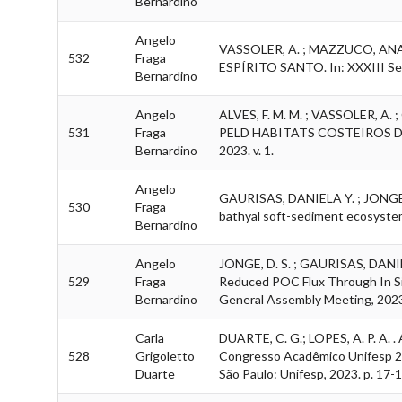
Bernardino
Angelo
VASSOLER, A. ; MAZZUCO, A
532
Fraga
ESPÍRITO SANTO. In: XXXIII Sema
Bernardino
Angelo
ALVES, F. M. M. ; VASSOLER, A. 
531
Fraga
PELD HABITATS COSTEIROS DO ES
Bernardino
2023. v. 1.
Angelo
GAURISAS, DANIELA Y. ; JONGE, 
530
Fraga
bathyal soft-sediment ecosystems
Bernardino
Angelo
JONGE, D. S. ; GAURISAS, DANIEL
529
Fraga
Reduced POC Flux Through In Situ
Bernardino
General Assembly Meeting, 2023.
Carla
DUARTE, C. G.; LOPES, A. P. A. .
528
Grigoletto
Congresso Acadêmico Unifesp 202
Duarte
São Paulo: Unifesp, 2023. p. 17-1