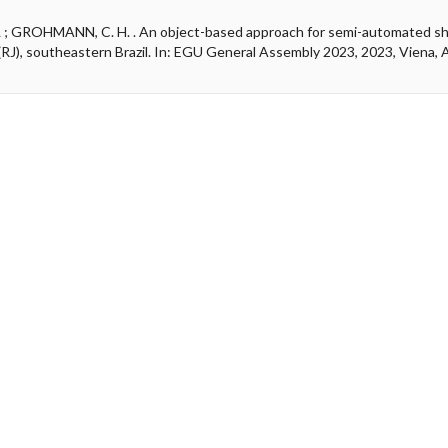
; GROHMANN, C. H. . An object-based approach for semi-automated shal
 (RJ), southeastern Brazil. In: EGU General Assembly 2023, 2023, Viena
MANN, C. H. . Distinction between watersheds prone to debris flow, debr
rth shore). In: EGU General Assembly 2023, 2023, Viena, Austria. EGU Ge
. ; COSTA, VLADIMIR E. ; ROSOLEM, C.A. . Assessing soil carbon cyclin
 13C natural abundance. In: EGU Gemeral Assemblu, 2023, Viena. proceedi
LSTEIN, D. . Diversidade genetica de macroalgas de gênero Bostrychia asso
023, Santos. IX Congresso Academico Unifesp: A Universidade na recon
ANCHET, D . Palladium pincer organometallic complexes as a source of ho
 Águas de Lindóia. Anais da 46a Reunião Anual da SBQ, 2023.
 B. ; LEITE, D. S. ; ZANCHET, D . Reduction-carburization of MoO3 th
In: 46a Reunião Anual da SBQ, 2023, Águas de Lindóia. Anais da 46a Reun