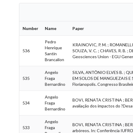
Number
Name
Paper
Pedro
KRAINOVIC, P. M. ; ROMANELLI, J.
Henrique
536
SOUZA, V. C. ; CHAVES, R. B. ; D
Santin
Geosciences Union - EGU Genera
Brancalion
Angelo
SILVA, ANTÔNIO ELVES B. ; QU
535
Fraga
EM SOLOS DE MANGUEZAIS E SUA
Bernardino
Florianopolis. Congresso Brasileir
Angelo
BOVI, RENATA CRISTINA ; BERNAR
534
Fraga
avaliação dos impactos do ?Desas
Bernardino
Angelo
BOVI, RENATA CRISTINA ; BERNAR
533
Fraga
arbóreos. In: Conferência IUFRO 