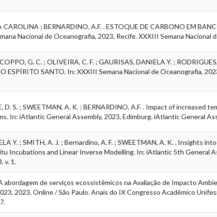
NA CAROLINA ; BERNARDINO, A.F. . ESTOQUE DE CARBONO EM B
na Nacional de Oceanografia, 2023, Recife. XXXIII Semana Nacional de 
; COPPO, G. C. ; OLIVEIRA, C. F. ; GAURISAS, DANIELA Y. ; RODRIGUES, 
PÍRITO SANTO. In: XXXIII Semana Nacional de Oceanografia, 2023, R
D. S. ; SWEETMAN, A. K. ; BERNARDINO, A.F. . Impact of increased te
. In: iAtlantic General Assembly, 2023, Edimburg. iAtlantic General Asse
A Y. ; SMITH, A. J. ; Bernardino, A. F. ; SWEETMAN, A. K. . Insights in
 Incubations and Linear Inverse Modelling. In: iAtlantic 5th General A
 v. 1.
 A abordagem de serviços ecossistêmicos na Avaliação de Impacto Ambienta
3, 2023, Online / São Paulo. Anais do IX Congresso Acadêmico Unifesp
7.