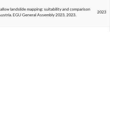
low landslide mapping: suitability and comparison
2023
, Austria. EGU General Assembly 2023, 2023.
is flood, and flood using morphometry in Serra do
2023
neral Assembly 2023, 2023.
g as a function of intercropped maize-forage
2023
ngs. Viena: Egu, 2023. v. 1. p. 1.
ciadas aos mangues do litoral de Sao Paulo. In: IX
2023
strução da nação, 2023.
mogeneous and heterogenized metal catalysts. In:
2023
roughout acetone hydrodeoxygenation reaction
2023
ião Anual da SBQ, 2023.