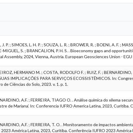
 P. ; SIMOES, L. H. P. ; SOUZA, L. R. ; BROWER, R. ; BOENI, A. F. ; MASSI
E-MIGUEL, S. ; BRANCALION, P. H. S. . Bioeconomy gaps and opportunitie
l Assembly, 2024, Vienna, Austria. European Geosciences Union - EGU
EIROZ, HERMANO M. ; COSTA, RODOLFO F. ; RUIZ, F. ; BERNARDINO, 
S IMPLICAÇÕES PARA SERVIÇOS ECOSSISTÊMICOS. In: Congresso Bra
o de Ciências do Solo, 2023. v. 1. p. 1.
DINO, A.F. ; FERREIRA, TIAGO O. . Análise química do xilema secundá
tre de Mariana'. In: Conferencia IUFRO America Latina, 2023, Curitiba. C
DINO, A.F. ; FERREIRA, T. O. . Monitoramento de impactos ambientais 
2023 América Latina, 2023, Curitiba. Conferência IUFRO 2023 América La