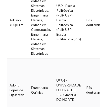
ênfase em
Sistemas
USP - Escola
Eletrônicos,
Politécnica
Engenharia
(Poli), USP -
Adilson
Elétrica,
Escola
Pós-
Yuuji Hira
ênfase em
Politécnica
doutorando
Computação,
(Poli), USP -
Engenharia
Escola
Elétrica,
Politécnica (Poli)
ênfase em
Sistemas
Eletrônicos
UFRN -
Adolfo
UNIVERSIDADE
Engenharia
Pós-
Lopes de
FEDERAL DO
Química
doutorando
Figueredo
RIO GRANDE
DO NORTE