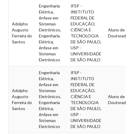
Engenharia
IFSP -
Elétrica,
INSTITUTO
ênfase em
FEDERAL DE
Adolpho
Sistemas
EDUCAÇÃO,
Augusto
Eletrônicos,
CIÊNCIA E
Aluno de
Ferreira do
Engenharia
TECNOLOGIA
Doutorado
Santos
Elétrica,
DE SÃO PAULO,
ênfase em
USP -
Sistemas
UNIVERSIDADE
Eletrônicos
DE SÃO PAULO
Engenharia
IFSP -
Elétrica,
INSTITUTO
ênfase em
FEDERAL DE
Adolpho
Sistemas
EDUCAÇÃO,
Augusto
Eletrônicos,
CIÊNCIA E
Aluno de
Ferreira do
Engenharia
TECNOLOGIA
Doutorado
Santos
Elétrica,
DE SÃO PAULO,
ênfase em
USP -
Sistemas
UNIVERSIDADE
Eletrônicos
DE SÃO PAULO