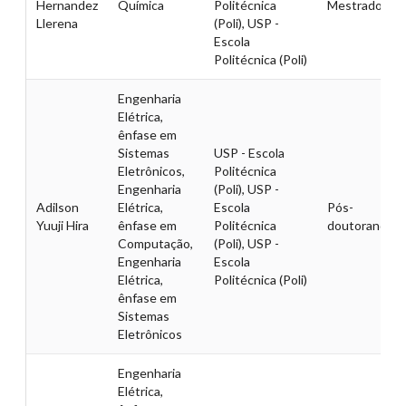
Hernandez
Química
Politécnica
Mestrado
Llerena
(Poli), USP -
Escola
Politécnica (Poli)
Engenharia
Elétrica,
ênfase em
Sistemas
USP - Escola
Eletrônicos,
Politécnica
Engenharia
(Poli), USP -
Adilson
Elétrica,
Escola
Pós-
Yuuji Hira
ênfase em
Politécnica
doutorando
Computação,
(Poli), USP -
Engenharia
Escola
Elétrica,
Politécnica (Poli)
ênfase em
Sistemas
Eletrônicos
Engenharia
Elétrica,