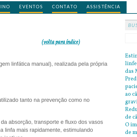
SINO
EVENTOS
CONTATO
ASSISTÊNCIA
BU
(volta para índice)
Esti
linf
m linfática manual), realizada pela própria
das 
Pred
paci
ao c
utilizado tanto na prevenção como no
grav
Redu
de c
 absorção, transporte e fluxo dos vasos
O im
o a linfa mais rapidamente, estimulando
de 