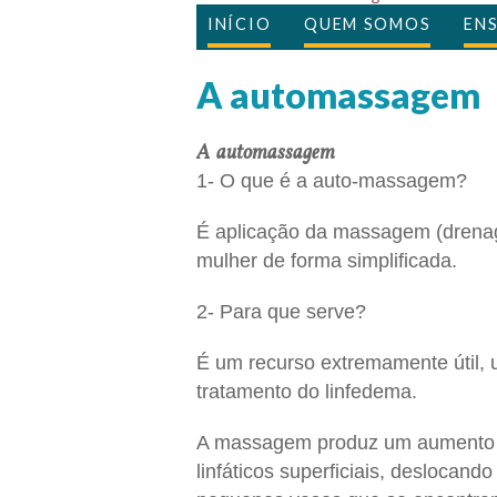
INÍCIO
QUEM SOMOS
EN
A automassagem
A a
utomassagem
1- O que é a auto-massagem?
É aplicação da massagem (drenage
mulher de forma simplificada.
2- Para que serve?
É um recurso extremamente útil, 
tratamento do linfedema.
A massagem produz um aumento da
linfáticos superficiais, deslocand