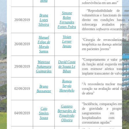
Bond
sobrevivência em um ano”
“Reprodutibilidade de med
Simone
Bruna
volumétricas e funcionais do ventr
Rolim
20/08/2019
Lopes
direito em condições basais 
Fernandes
Silveira
sobrecarga avaliados por 
Fontes Pedra
diferentes
softwares
ecocardiográf
Vivian
Manuel
“Cirurgia de revascularização
Lerner
Felipe de
26/08/2019
terapêutica na doença arterial coro
Amato
Morais
em pacientes jovens”
Santos
“Comportamento e valor prognó
Wanessa
David Costa
da função atrial esquerda em paci
29/08/2019
Nakamura
de Souza Le
com estenose aórtica tratado
Guimarães
Bihan
implante transcateter de valva aórt
Romeu
“A ressonância nuclear magnéti
Sergio
Bruno
02/09/2019
coração na avaliação atrial do co
Meneghelo
Bassaneze
de atleta”
“Incidência, comparações entre es
Gustavo
Caio
de gravidade e prognóstic
Bernardes de
04/09/2019
Simões
sangramentos em pacie
Figueiredo
Souza
hospitalizados com síndr
Oliveira
coronarianas agudas”