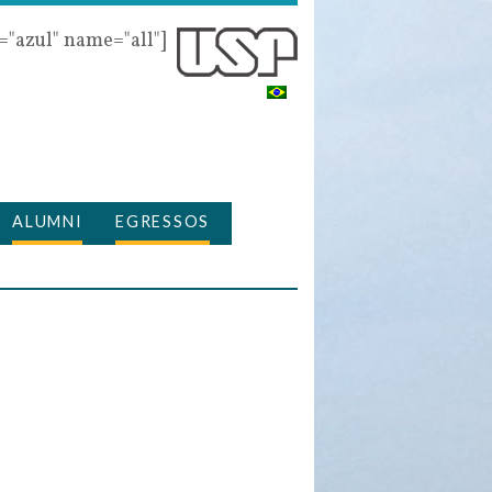
r="azul" name="all"]
ALUMNI
EGRESSOS