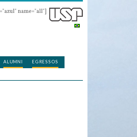
r="azul" name="all"]
ALUMNI
EGRESSOS