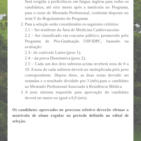
Será exigida a proficiência em língua inglesa para todos os
candidatos, até oito meses após a matrícula no Programa,
para o curso de Mestrado Profissional, conforme disposto no
item V do Regulamento do Programa.
Para a seleção serão considerados os seguintes critérios:
2.1 – Ser residente da Área de Medicina Cardiovascular.
2.2 – Ser classificado em concurso público, promovido pelo
Programa de Pós-Graduação USP-IDPC, baseado na
avaliação:
2.3– do currículo Lattes (peso 1);
2.4 – da prova Dissertativa (peso 2);
2.5 – Cada um dos dois subitens acima receberá nota de 0 a
10. A nota de cada subitem deverá ser multiplicada pelo peso
correspondente. Depois disto, as duas notas deverão ser
somadas e o resultado dividido por 3 (três) para o candidato
ao Mestrado Profissional Associado à Residência Médica.
A nota mínima requerida para aprovação do candidato
deverá ser maior ou igual a 6,0 (seis)
Os candidatos aprovados no processo seletivo deverão efetuar a
matrícula de aluno regular no período definido no edital de
seleção.