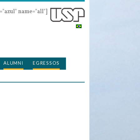
r="azul" name="all"]
ALUMNI
EGRESSOS