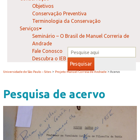
Objetivos
Conservação Preventiva
Terminologia da Conservação
Serviços
Seminário – O Brasil de Manuel Correria de
Andrade
Fale Conosco
Descubra o IEB
Pesquisar
Universidade de São Paulo – Sites
>
Projeto Manuel Correia de Andrade
> Acervo
Pesquisa de acervo