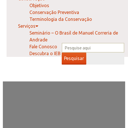
Objetivos
Conservação Preventiva
Terminologia da Conservação
Serviços
Seminário – O Brasil de Manuel Correria de
Andrade
Fale Conosco
Descubra o IEB
Pesquisar
Leia no Blog PMCA: A importância
da conservação para a preservação
de acervos
A conservação é uma área multi e
interdisciplinar que reúne conhecimentos e