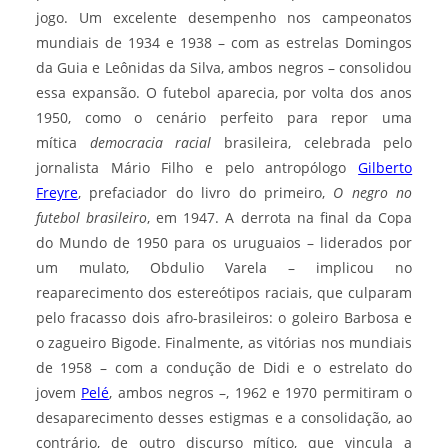
jogo. Um excelente desempenho nos campeonatos
mundiais de 1934 e 1938 – com as estrelas Domingos
da Guia e Leônidas da Silva, ambos negros – consolidou
essa expansão. O futebol aparecia, por volta dos anos
1950, como o cenário perfeito para repor uma
mítica
democracia racial
brasileira, celebrada pelo
jornalista Mário Filho e pelo antropólogo
Gilberto
Freyre
, prefaciador do livro do primeiro,
O negro no
futebol brasileiro
, em 1947. A derrota na final da Copa
do Mundo de 1950 para os uruguaios – liderados por
um mulato, Obdulio Varela – implicou no
reaparecimento dos estereótipos raciais, que culparam
pelo fracasso dois afro-brasileiros: o goleiro Barbosa e
o zagueiro Bigode. Finalmente, as vitórias nos mundiais
de 1958 – com a condução de Didi e o estrelato do
jovem
Pelé
, ambos negros –, 1962 e 1970 permitiram o
desaparecimento desses estigmas e a consolidação, ao
contrário, de outro discurso mítico, que vincula a