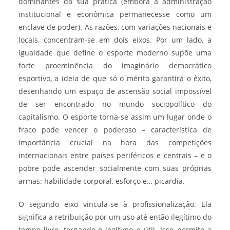
dominantes da sua prática (embora a administração
institucional e econômica permanecesse como um
enclave de poder). As razões, com variações nacionais e
locais, concentram-se em dois eixos. Por um lado, a
igualdade que define o esporte moderno supõe uma
forte proeminência do imaginário democrático
esportivo, a ideia de que só o mérito garantirá o êxito,
desenhando um espaço de ascensão social impossível
de ser encontrado no mundo sociopolítico do
capitalismo. O esporte torna-se assim um lugar onde o
fraco pode vencer o poderoso – característica de
importância crucial na hora das competições
internacionais entre países periféricos e centrais – e o
pobre pode ascender socialmente com suas próprias
armas: habilidade corporal, esforço e… picardia.
O segundo eixo vincula-se à profissionalização. Ela
significa a retribuição por um uso até então ilegítimo do
tempo livre, tornando-o legítimo e útil. Isso permite a