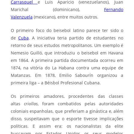
Carrasquel
e Luis Aparicio (venezuelanos), Juan
Marichal (dominicano),
Fernando
Valenzuela
(mexicano), entre muitos outros.
O primeiro foco do beisebol latino parece ter sido o
de
Cuba
. A iniciativa teria partido de estudantes no
retorno de seus estudos metropolitanos. Um exemplo é
Nemesio Guilló, que introduziu o beisebol em Havana
em 1864. A primeira partida documentada ocorreu em
1874, na vitória do La Habana contra uma equipe de
Matanzas. Em 1878, Emilio Sabourín organizou a
primeira liga – a Béisbol Profesional Cubana.
Os primeiros amadores, procedentes das classes
altas
criollas
, foram combatidos pelas autoridades
coloniais espanholas, que preferiam a ginástica e, além
disso, suspeitavam que o esporte tivesse implicações
políticas. E assim era: os nacionalistas da elite
buscavam nos Estados Unidos os seus modelos