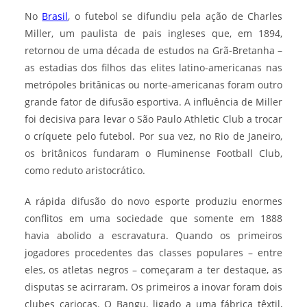
No
Brasil
, o futebol se difundiu pela ação de Charles
Miller, um paulista de pais ingleses que, em 1894,
retornou de uma década de estudos na Grã-Bretanha –
as estadias dos filhos das elites latino-americanas nas
metrópoles britânicas ou norte-americanas foram outro
grande fator de difusão esportiva. A influência de Miller
foi decisiva para levar o São Paulo Athletic Club a trocar
o críquete pelo futebol. Por sua vez, no Rio de Janeiro,
os britânicos fundaram o Fluminense Football Club,
como reduto aristocrático.
A rápida difusão do novo esporte produziu enormes
conflitos em uma sociedade que somente em 1888
havia abolido a escravatura. Quando os primeiros
jogadores procedentes das classes populares – entre
eles, os atletas negros – começaram a ter destaque, as
disputas se acirraram. Os primeiros a inovar foram dois
clubes cariocas. O Bangu, ligado a uma fábrica têxtil,