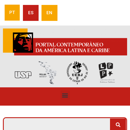
PT
ES
EN