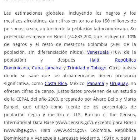
Las estimaciones globales, incluyendo los negros y los
mestizos afrolatinos, dan cifras en torno a los 150 millones de
personas; o sea, un tercio de la población latinoamericana. Su
presencia es mayor en Brasil (74.833.200, que incluye un 10%
de negros y el resto de mestizos), Colombia (20% de la
población, sin diferenciación nítida),
Venezuela
(10% de la
población) y después
Haití
,
República
Dominicana
,
Cuba
,
Jamaica
y
Trinidad y Tobago
. Otros países
donde se sabe que los afroamericanos tienen presencia
significativa, como
Costa Rica
, México,
Panamá
y
Uruguay
, no
ofrecen cifras de censo. [Estos datos provienen de un estudio
de la CEPAL del año 2000, preparado por Álvaro Bello y Marta
Rangel, que utilizó como fuente de los porcentajes de
población negra y mestiza el U.S. Bureau of the Census,
International Data Base (www.census.gov), excepto para Brasil
(www.ibge.gov), Haití (www.odci.gov), Colombia, República
Dominicana y Venezuela (Larousse Moderno, 1991); y, para la