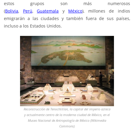
estos grupos son más numerosos
(
Bolivia
,
Perú
,
Guatemala
y
México
), millones de indios
emigrarán a las ciudades y también fuera de sus países,
incluso a los Estados Unidos.
Reconstrucción de Tenochtitlan, la capital del imperio azteca
y actualmente centro de la moderna ciudad de México, en el
Museo Nacional de Antropología de México (Wikimedia
Commons)