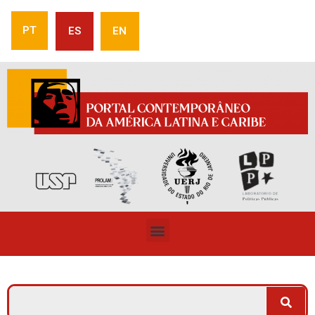
PT
ES
EN