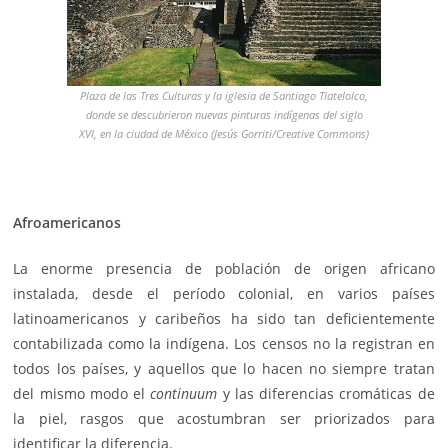
Plaza de las Tres Culturas y la iglesia de Santiago Tlatelolco,
donde se descubrieron nuevas pinturas indígenas del siglo
XVI, en la ciudad de México (Jesús Gorriti/Creative Commons)
Afroamericanos
La enorme presencia de población de origen africano
instalada, desde el período colonial, en varios países
latinoamericanos y caribeños ha sido tan deficientemente
contabilizada como la indígena. Los censos no la registran en
todos los países, y aquellos que lo hacen no siempre tratan
del mismo modo el
continuum
y las diferencias cromáticas de
la piel, rasgos que acostumbran ser priorizados para
identificar la diferencia.