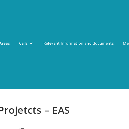
Areas
Calls
Relevant Information and documents
Med
Projetcts – EAS