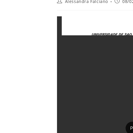
do
Autor
Post
Alessandra Falciano
08/0
do
publicad
post:
site