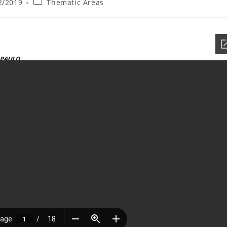
Categoria
2/2019
Thematic Areas
o:
do
post: