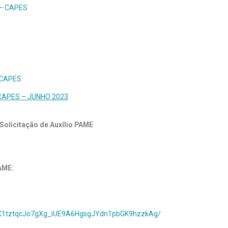
t – CAPES
t/ CAPES
nt/CAPES – JUNHO 2023
Solicitação de Auxílio
PAME
AME:
GkX1tztqcJo7gXg_iUE9A6HgsgJYdn1pbGK9hzzkAg/