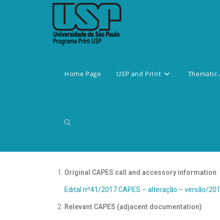
Home Page
USP and PrInt
Thematic 
Original CAPES call and accessory information
Edital nº41/2017 CAPES – alteração – versão/20
Relevant CAPES (adjacent documentation)