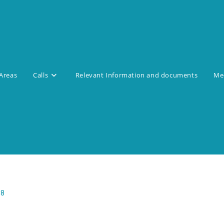
Areas
Calls
Relevant Information and documents
Med
18