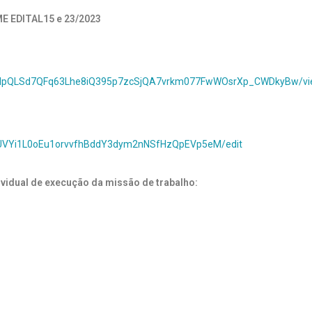
ME EDITAL15 e 23/2023
/1FAIpQLSd7QFq63Lhe8iQ395p7zcSjQA7vrkm077FwWOsrXp_CWDkyBw/v
2MUVYi1L0oEu1orvvfhBddY3dym2nNSfHzQpEVp5eM/edit
dividual de execução da missão de trabalho: