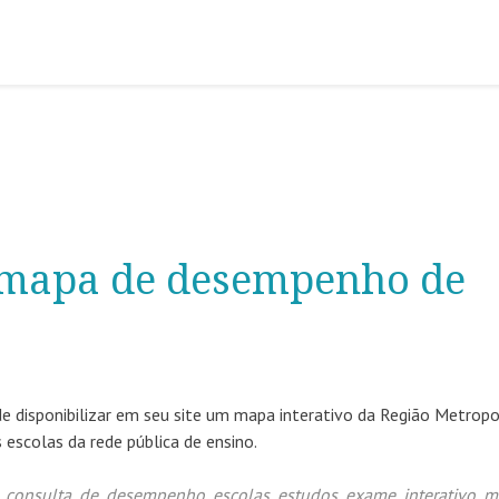
 mapa de desempenho de
 disponibilizar em seu site um mapa interativo da Região Metropo
escolas da rede pública de ensino.
,
consulta
,
de
,
desempenho
,
escolas
,
estudos
,
exame
,
interativo
,
m