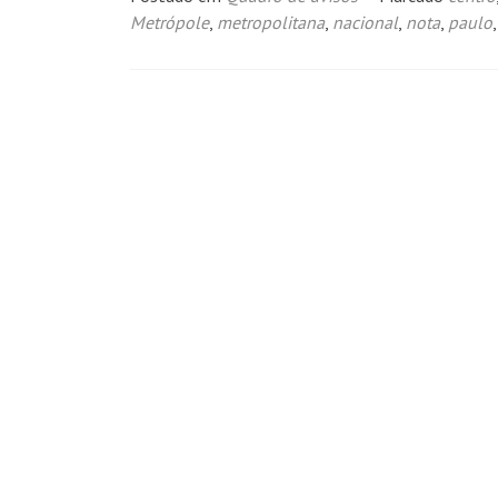
Metrópole
,
metropolitana
,
nacional
,
nota
,
paulo
Navegação
por
posts