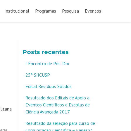
Pular
para
Institucional
Programas
Pesquisa
Eventos
o
conteúdo
Posts recentes
I Encontro de Pós-Doc
25º SIICUSP
Edital Resíduos Sólidos
Resultado dos Editais de Apoio a
Eventos Científicos e Escolas de
litana
Ciência Avançada 2017
Resultado da seleção para curso de
apa
,
Comunicação Científica – Fapesp/