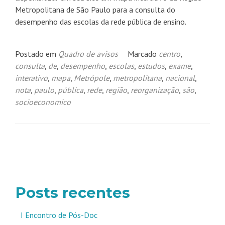
Metropolitana de São Paulo para a consulta do
desempenho das escolas da rede pública de ensino.
Postado em
Quadro de avisos
Marcado
centro
,
consulta
,
de
,
desempenho
,
escolas
,
estudos
,
exame
,
interativo
,
mapa
,
Metrópole
,
metropolitana
,
nacional
,
nota
,
paulo
,
pública
,
rede
,
região
,
reorganização
,
são
,
socioeconomico
Navegação
por
posts
Posts recentes
I Encontro de Pós-Doc