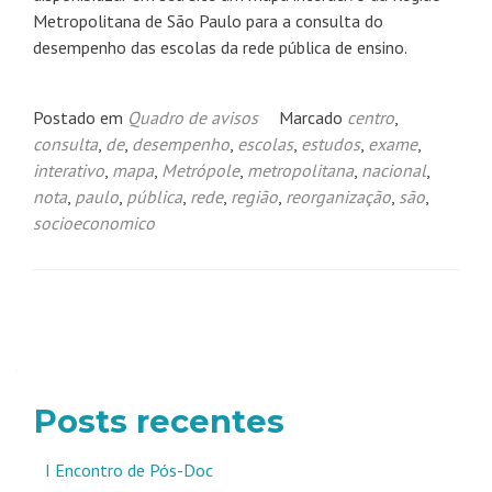
Metropolitana de São Paulo para a consulta do
desempenho das escolas da rede pública de ensino.
Postado em
Quadro de avisos
Marcado
centro
,
consulta
,
de
,
desempenho
,
escolas
,
estudos
,
exame
,
interativo
,
mapa
,
Metrópole
,
metropolitana
,
nacional
,
nota
,
paulo
,
pública
,
rede
,
região
,
reorganização
,
são
,
socioeconomico
Navegação
por
posts
Posts recentes
I Encontro de Pós-Doc