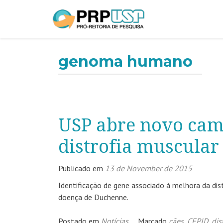
genoma humano
USP abre novo cam
distrofia muscular
Publicado em
13 de November de 2015
Identificação de gene associado à melhora da di
doença de Duchenne.
Postado em
Notícias
Marcado
cães
,
CEPID
,
dis