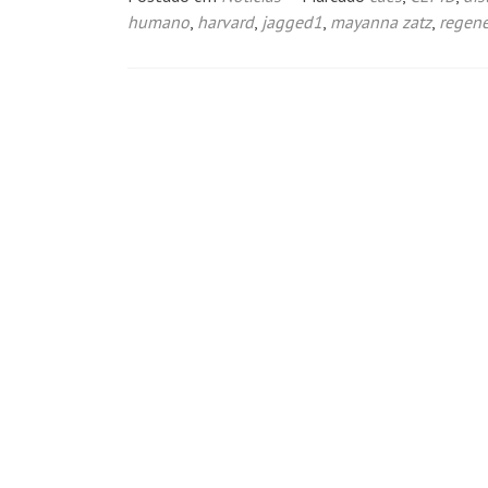
humano
,
harvard
,
jagged1
,
mayanna zatz
,
regen
Navegação
por
posts