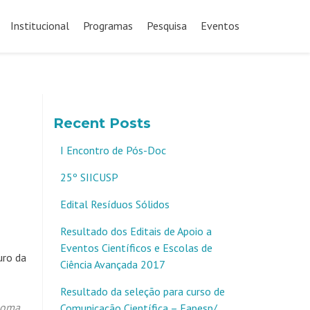
Pular
para
Institucional
Programas
Pesquisa
Eventos
o
conteúdo
Recent Posts
I Encontro de Pós-Doc
25º SIICUSP
Edital Resíduos Sólidos
Resultado dos Editais de Apoio a
Eventos Científicos e Escolas de
uro da
Ciência Avançada 2017
Resultado da seleção para curso de
noma
Comunicação Científica – Fapesp/