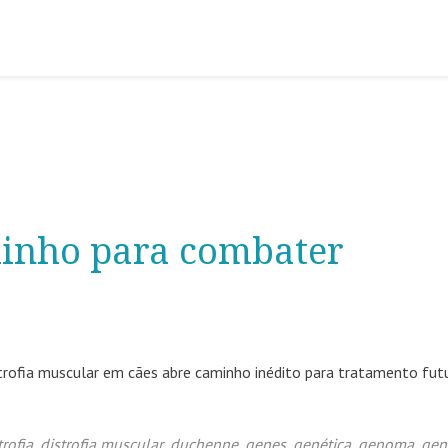
inho para combater
strofia muscular em cães abre caminho inédito para tratamento fut
trofia
,
distrofia muscular
,
duchenne
,
genes
,
genética
,
genoma
,
ge