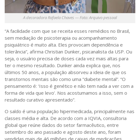
A decoradora Rafaela Chaves — Foto: Arquivo pessoal
“A facilidade com que se receita esses remédios no Brasil,
sem mediação de psicoterapia ou acompanhamento
psiquiátrico é muito alta. Eles provocam dependência e
tolerância”, afirma Christian Dunker, psicanalista da USP. Ou
seja, o usuário precisa de doses cada vez mais altas para
ter o mesmo resultado. Dunker ainda explica que, nos
últimos 50 anos, a população absorveu a ideia de que os
transtornos mentais são como uma “diabete mental”. “O
pensamento é: ‘Isso é genético e não tem nada a ver com a
forma de vida que levo’. Nos acostumamos a isso, sem o
resultado curativo apresentado”.
O saldo é uma população hipermedicada, principalmente nas
classes média e alta. De acordo com a IQVIA, consultoria
global que reúne dados do setor farmacêutico, entre
setembro do ano passado e agosto deste ano, foram
vendidas mais de 46 milhões de caixas de medicações