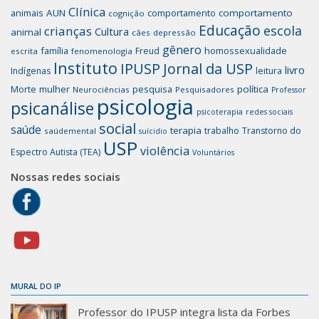
Clínica
animais
AUN
comportamento
comportamento
cognição
Educação
escola
crianças
Cultura
animal
cães
depressão
gênero
família
homossexualidade
Freud
escrita
fenomenologia
Instituto
IPUSP
Jornal da USP
livro
Indígenas
leitura
mulher
pesquisa
política
Morte
Neurociências
Pesquisadores
Professor
psicologia
psicanálise
psicoterapia
redes sociais
social
saúde
terapia
trabalho
Transtorno do
saúdemental
suícidio
USP
violência
Espectro Autista (TEA)
Voluntários
Nossas redes sociais
MURAL DO IP
Professor do IPUSP integra lista da Forbes