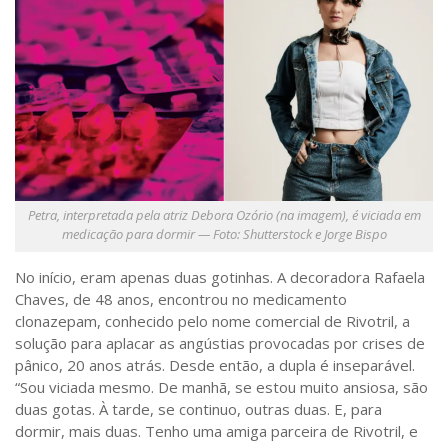
Saúde
Seções
Mural do IP
Perfil
Commentor
Lançamento
Petra, interpretada pela atriz Debora Ozório (na imagem), é viciada em
Psico-HQ
medicação para dormir — Foto: Shutterstock e Jorge Bispo
Dossiês
No início, eram apenas duas gotinhas. A decoradora Rafaela
Gênero
Chaves, de 48 anos, encontrou no medicamento
clonazepam, conhecido pelo nome comercial de Rivotril, a
Alfabetização
solução para aplacar as angústias provocadas por crises de
Transtorno do Espectro Autista
pânico, 20 anos atrás. Desde então, a dupla é inseparável.
“Sou viciada mesmo. De manhã, se estou muito ansiosa, são
Contato
duas gotas. À tarde, se continuo, outras duas. E, para
Quem somos
dormir, mais duas. Tenho uma amiga parceira de Rivotril, e