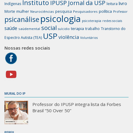
Instituto
IPUSP
Jornal da USP
livro
Indígenas
leitura
mulher
pesquisa
política
Morte
Neurociências
Pesquisadores
Professor
psicologia
psicanálise
psicoterapia
redes sociais
social
saúde
terapia
trabalho
Transtorno do
saúdemental
suícidio
USP
violência
Espectro Autista (TEA)
Voluntários
Nossas redes sociais
MURAL DO IP
Professor do IPUSP integra lista da Forbes
Brasil “50 Over 50”
PERFIL