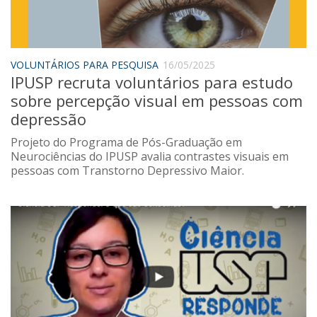
Saúde
Seções
Mural do IP
VOLUNTÁRIOS PARA PESQUISA
16/05/2025
IPUSP recruta voluntários para estudo
Perfil
sobre percepção visual em pessoas com
Commentor
depressão
Lançamento
Projeto do Programa de Pós-Graduação em
Psico-HQ
Neurociências do IPUSP avalia contrastes visuais em
pessoas com Transtorno Depressivo Maior.
Dossiês
Gênero
Alfabetização
Transtorno do Espectro Autista
Contato
Quem somos