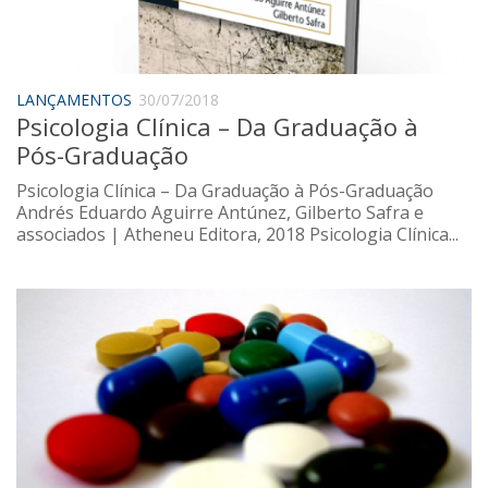
Saúde
Seções
Mural do IP
LANÇAMENTOS
30/07/2018
Psicologia Clínica – Da Graduação à
Perfil
Pós-Graduação
Commentor
Psicologia Clínica – Da Graduação à Pós-Graduação
Lançamento
Andrés Eduardo Aguirre Antúnez, Gilberto Safra e
associados | Atheneu Editora, 2018 Psicologia Clínica...
Psico-HQ
Dossiês
Gênero
Alfabetização
Transtorno do Espectro Autista
Contato
Quem somos