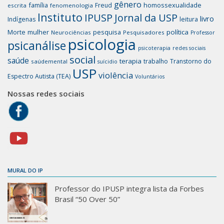
gênero
família
homossexualidade
Freud
escrita
fenomenologia
Instituto
IPUSP
Jornal da USP
livro
Indígenas
leitura
mulher
pesquisa
política
Morte
Neurociências
Pesquisadores
Professor
psicologia
psicanálise
psicoterapia
redes sociais
social
saúde
terapia
trabalho
Transtorno do
saúdemental
suícidio
USP
violência
Espectro Autista (TEA)
Voluntários
Nossas redes sociais
MURAL DO IP
Professor do IPUSP integra lista da Forbes
Brasil “50 Over 50”