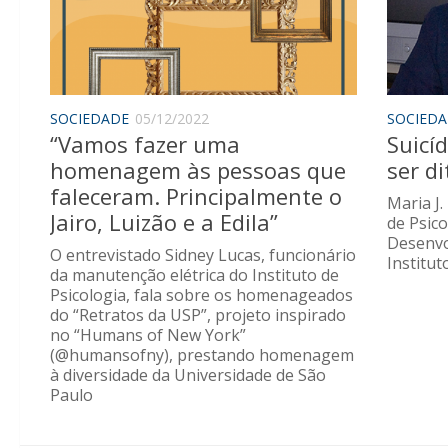
SOCIEDADE
05/12/2022
SOCIED
“Vamos fazer uma
Suicí
homenagem às pessoas que
ser di
faleceram. Principalmente o
Maria J
Jairo, Luizão e a Edila”
de Psic
Desenvo
O entrevistado Sidney Lucas, funcionário
Instituto
da manutenção elétrica do Instituto de
Psicologia, fala sobre os homenageados
do “Retratos da USP”, projeto inspirado
no “Humans of New York”
(@humansofny), prestando homenagem
à diversidade da Universidade de São
Paulo