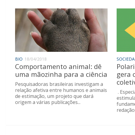
BIO
18/04/2018
SOCIED
Comportamento animal: dê
Polar
uma mãozinha para a ciência
gera
coleti
Pesquisadoras brasileiras investigam a
relação afetiva entre humanos e animais
. Especi
de estimação, um projeto que dará
estimul
origem a várias publicações...
fundame
redação,