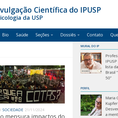
ivulgação Científica do IPUSP
sicologia da USP
Bio
Saúde
Seções
Dossiês
Contato
Qu
MURAL DO IP
Profes
IPUSP 
lista d
Brasil
50”
PERFIL
Maria C
Kupfer
Desve
/
SOCIEDADE
21/11/2024
a mente
to mensura impactos do