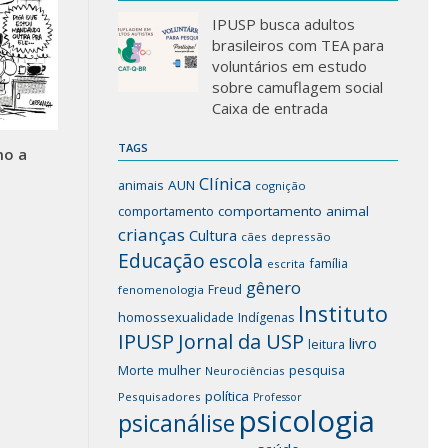
IPUSP busca adultos
brasileiros com TEA para
voluntários em estudo
sobre camuflagem social
Caixa de entrada
TAGS
mo a
Clínica
animais
AUN
cognição
comportamento
comportamento animal
crianças
Cultura
cães
depressão
Educação
escola
família
escrita
gênero
Freud
fenomenologia
Instituto
homossexualidade
Indígenas
IPUSP
Jornal da USP
livro
leitura
mulher
pesquisa
Morte
Neurociências
política
Pesquisadores
Professor
psicologia
psicanálise