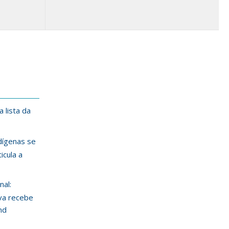
 lista da
ndígenas se
icula a
nal:
va recebe
nd