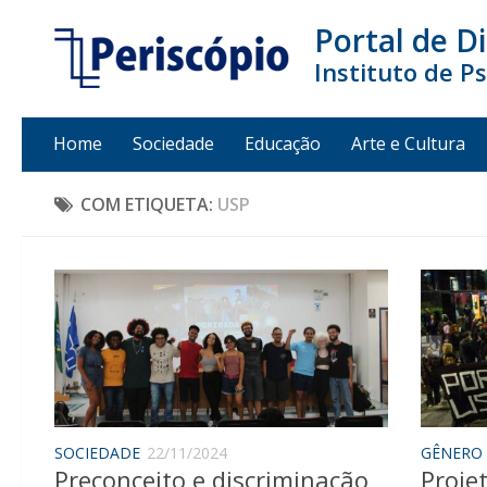
Portal de D
Instituto de P
Home
Sociedade
Educação
Arte e Cultura
COM ETIQUETA:
USP
SOCIEDADE
22/11/2024
GÊNERO
Preconceito e discriminação
Proje