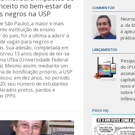
nceito no bem-estar de
COMMENTOR
s negros na USP
Neurop
e São Paulo), a maior e mais
a: da 
te instituição de ensino
à aplic
 do país, foi a última a aderir à
prática
 de vagas para negros e
as. Sua adesão, completada em
LANÇAMENTOS
correu 13 anos depois de ter-se
 na Ufba (Universidade Federal
Pesqui
a). Mesmo assim, mediante um
do IP
a de bonificação próprio, a USP
assina
licou, em dez anos, no período
capítu
20, seu número de estudantes
novo e
larados pretos, pardos e
sobre 
s (PPI).
Infânci
PSICO-HQ