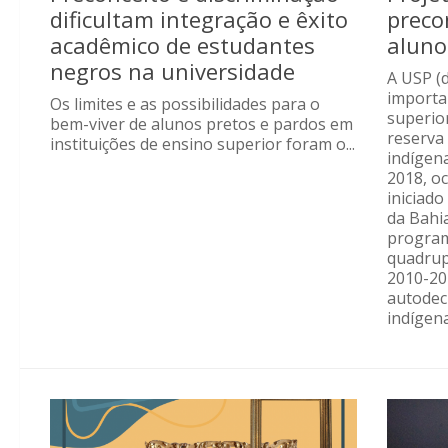
dificultam integração e êxito
preco
acadêmico de estudantes
aluno
negros na universidade
A USP (d
importan
Os limites e as possibilidades para o
superior
bem-viver de alunos pretos e pardos em
reserva
instituições de ensino superior foram o...
indígen
2018, o
iniciado
da Bahi
program
quadrup
2010-20
autodec
indígena