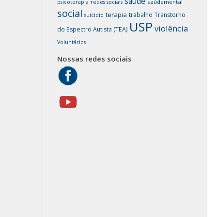
saúde
saúdemental
psicoterapia
redes sociais
social
terapia
trabalho
Transtorno
suícidio
USP
violência
do Espectro Autista (TEA)
Voluntários
Nossas redes sociais