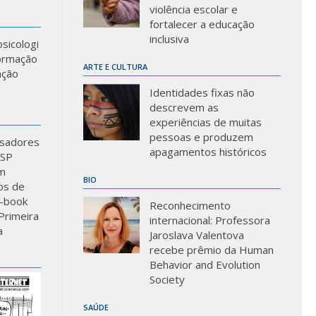
violência escolar e
fortalecer a educação
inclusiva
sicologi
formação
ARTE E CULTURA
ação
Identidades fixas não
descrevem as
experiências de muitas
pessoas e produzem
sadores
apagamentos históricos
USP
m
BIO
los de
-book
Reconhecimento
Primeira
internacional: Professora
a
Jaroslava Valentova
recebe prêmio da Human
Behavior and Evolution
Society
SAÚDE