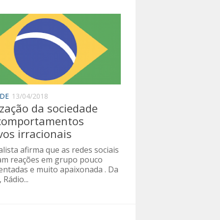
ADE
13/04/2018
ização da sociedade
 comportamentos
vos irracionais
alista afirma que as redes sociais
am reações em grupo pouco
ntadas e muito apaixonada . Da
 Rádio...