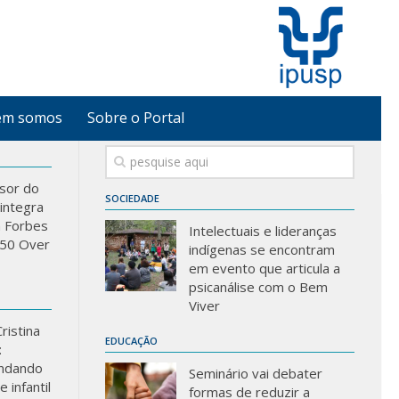
em somos
Sobre o Portal
sor do
SOCIEDADE
integra
a Forbes
Intelectuais e lideranças
 “50 Over
indígenas se encontram
em evento que articula a
psicanálise com o Bem
Viver
ristina
EDUCAÇÃO
:
ndando
Seminário vai debater
 infantil
formas de reduzir a