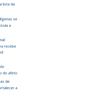
 lista da
ndígenas se
icula a
nal:
va recebe
nd
olo
ão do afeto
mas de
ortalecer a