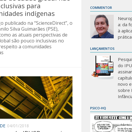
nclusivas para
COMMENTOR
idades indígenas
Neurop
o publicado na “ScienceDirect”, o
a: da 
nilo Silva Guimarães (PSE),
à aplic
 como as atuais perspectivas de
prática
lobal são pouco inclusivas no
 respeito a comunidades
LANÇAMENTOS
as
Pesqui
do IP
assina
capítu
novo e
sobre 
Infânci
PSICO-HQ
ADE
04/01/2018