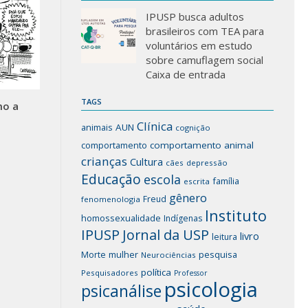
IPUSP busca adultos
brasileiros com TEA para
voluntários em estudo
sobre camuflagem social
Caixa de entrada
TAGS
mo a
Clínica
animais
AUN
cognição
comportamento
comportamento animal
crianças
Cultura
cães
depressão
Educação
escola
família
escrita
gênero
Freud
fenomenologia
Instituto
homossexualidade
Indígenas
IPUSP
Jornal da USP
livro
leitura
mulher
pesquisa
Morte
Neurociências
política
Pesquisadores
Professor
psicologia
psicanálise