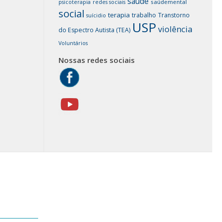
saúde
saúdemental
psicoterapia
redes sociais
social
terapia
trabalho
Transtorno
suícidio
USP
violência
do Espectro Autista (TEA)
Voluntários
Nossas redes sociais