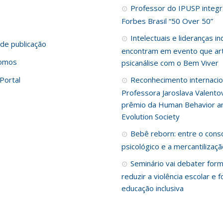
Professor do IPUSP integra
Forbes Brasil “50 Over 50”
Intelectuais e lideranças i
de publicação
encontram em evento que art
omos
psicanálise com o Bem Viver
Portal
Reconhecimento internacio
Professora Jaroslava Valento
prêmio da Human Behavior a
Evolution Society
Bebê reborn: entre o cons
psicológico e a mercantilizaç
Seminário vai debater for
reduzir a violência escolar e f
educação inclusiva