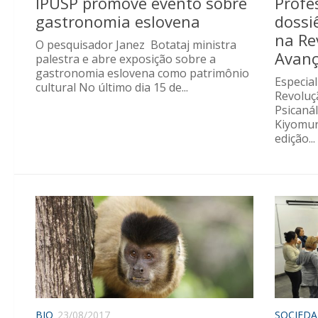
IPUSP promove evento sobre
Profe
gastronomia eslovena
dossi
na Re
O pesquisador Janez Botataj ministra
Avan
palestra e abre exposição sobre a
gastronomia eslovena como patrimônio
Especia
cultural No último dia 15 de...
Revoluç
Psicanál
Kiyomur
edição...
BIO
23/08/2017
SOCIED