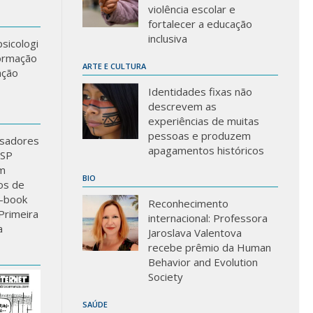
violência escolar e
fortalecer a educação
inclusiva
sicologi
formação
ARTE E CULTURA
ação
Identidades fixas não
descrevem as
experiências de muitas
pessoas e produzem
sadores
apagamentos históricos
USP
m
BIO
los de
-book
Reconhecimento
Primeira
internacional: Professora
a
Jaroslava Valentova
recebe prêmio da Human
Behavior and Evolution
Society
SAÚDE