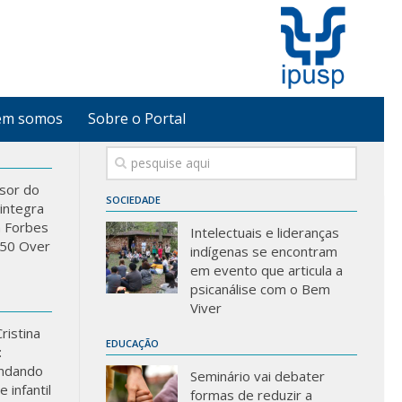
em somos
Sobre o Portal
sor do
SOCIEDADE
integra
a Forbes
Intelectuais e lideranças
 “50 Over
indígenas se encontram
em evento que articula a
psicanálise com o Bem
Viver
ristina
EDUCAÇÃO
:
ndando
Seminário vai debater
 infantil
formas de reduzir a