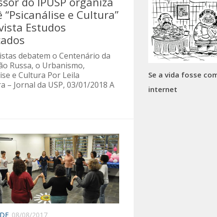
ssor do IPUSP organiza
ê “Psicanálise e Cultura”
vista Estudos
çados
listas debatem o Centenário da
ão Russa, o Urbanismo,
ise e Cultura Por Leila
Se a vida fosse co
a – Jornal da USP, 03/01/2018 A
internet
ADE
08/08/2017