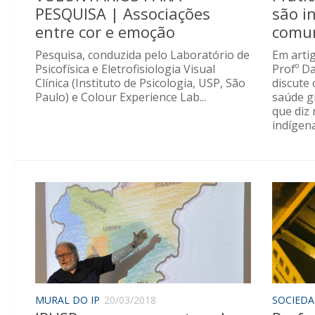
PESQUISA | Associações
são i
entre cor e emoção
comun
Pesquisa, conduzida pelo Laboratório de
Em artig
Psicofísica e Eletrofisiologia Visual
Profº Da
Clínica (Instituto de Psicologia, USP, São
discute
Paulo) e Colour Experience Lab...
saúde g
que diz
indígen
MURAL DO IP
20/03/2018
SOCIED