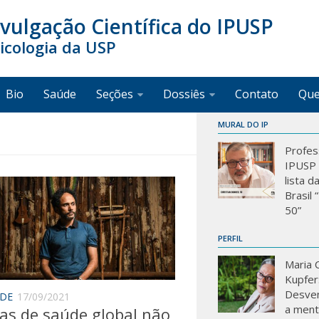
ivulgação Científica do IPUSP
sicologia da USP
Bio
Saúde
Seções
Dossiês
Contato
Qu
MURAL DO IP
Profes
IPUSP 
lista d
Brasil
50”
PERFIL
Maria C
Kupfer
Desve
ADE
17/09/2021
a mente
cas de saúde global não